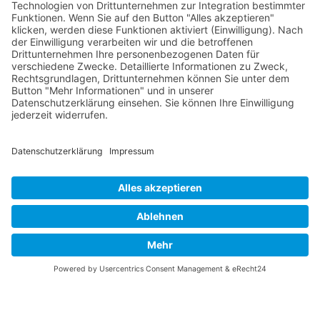
RLSO Minikalender
August 2026
Mo
Di
Mi
Do
Fr
Sa
So
31
27
28
29
30
31
1
2
32
3
4
5
6
7
8
9
33
10
11
12
13
14
15
16
34
17
18
19
20
21
22
23
×
Fehler
35
24
25
26
27
28
29
30
view=events&limit=0&format=raw&module_id=168&Itemid=
36
31
1
2
3
4
5
6
7&list%5Bstart-date%5D=2026-07-
27T00%3A00%3A00Z&list%5Bend-date%5D=2026-09-
07T00%3A00%3A00Z
Unexpected token < in JSON at position 0
© 2026 Basketball Regionalliga Südost e.V. Designed By
JoomShaper