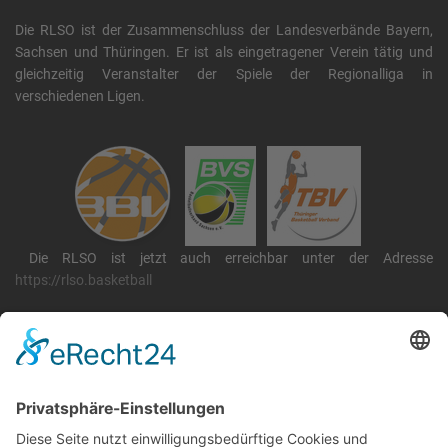
Die RLSO ist der Zusammenschluss der Landesverbände Bayern,
Sachsen und Thüringen. Er ist als eingetragener Verein tätig und
gleichzeitig Veranstalter der Spiele der Regionalliga in
verschiedenen Ligen.
Die RLSO ist jetzt auch erreichbar unter der Adresse
https://rlso.basketball
Wir betreiben ...