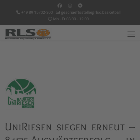
+49 89 15702-300
geschaeftsstelle@rlso.basketball
Mo - Fr 08:00 - 12:00
UniRiesen siegen erneut –
84:75-Auswärtserfolg in