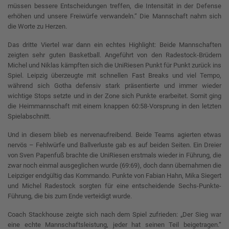
müssen bessere Entscheidungen treffen, die Intensität in der Defense
erhöhen und unsere Freiwürfe verwandeln.“ Die Mannschaft nahm sich
die Worte zu Herzen.
Das dritte Viertel war dann ein echtes Highlight: Beide Mannschaften
zeigten sehr guten Basketball. Angeführt von den Radestock-Brüdern
Michel und Niklas kämpften sich die UniRiesen Punkt für Punkt zurück ins
Spiel. Leipzig überzeugte mit schnellen Fast Breaks und viel Tempo,
während sich Gotha defensiv stark präsentierte und immer wieder
wichtige Stops setzte und in der Zone sich Punkte erarbeitet. Somit ging
die Heimmannschaft mit einem knappen 60:58-Vorsprung in den letzten
Spielabschnitt.
Und in diesem blieb es nervenaufreibend. Beide Teams agierten etwas
nervös – Fehlwürfe und Ballverluste gab es auf beiden Seiten. Ein Dreier
von Sven Papenfuß brachte die UniRiesen erstmals wieder in Führung, die
zwar noch einmal ausgeglichen wurde (69:69), doch dann übernahmen die
Leipziger endgültig das Kommando. Punkte von Fabian Hahn, Mika Siegert
und Michel Radestock sorgten für eine entscheidende Sechs-Punkte-
Führung, die bis zum Ende verteidigt wurde.
Coach Stackhouse zeigte sich nach dem Spiel zufrieden: „Der Sieg war
eine echte Mannschaftsleistung, jeder hat seinen Teil beigetragen.“