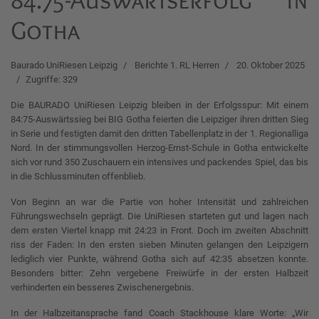
Gotha
Baurado UniRiesen Leipzig
Berichte 1. RL Herren
20. Oktober 2025
Zugriffe: 329
Die BAURADO UniRiesen Leipzig bleiben in der Erfolgsspur: Mit einem
84:75-Auswärtssieg bei BIG Gotha feierten die Leipziger ihren dritten Sieg
in Serie und festigten damit den dritten Tabellenplatz in der 1. Regionalliga
Nord. In der stimmungsvollen Herzog-Ernst-Schule in Gotha entwickelte
sich vor rund 350 Zuschauern ein intensives und packendes Spiel, das bis
in die Schlussminuten offenblieb.
Von Beginn an war die Partie von hoher Intensität und zahlreichen
Führungswechseln geprägt. Die UniRiesen starteten gut und lagen nach
dem ersten Viertel knapp mit 24:23 in Front. Doch im zweiten Abschnitt
riss der Faden: In den ersten sieben Minuten gelangen den Leipzigern
lediglich vier Punkte, während Gotha sich auf 42:35 absetzen konnte.
Besonders bitter: Zehn vergebene Freiwürfe in der ersten Halbzeit
verhinderten ein besseres Zwischenergebnis.
In der Halbzeitansprache fand Coach Stackhouse klare Worte: „Wir