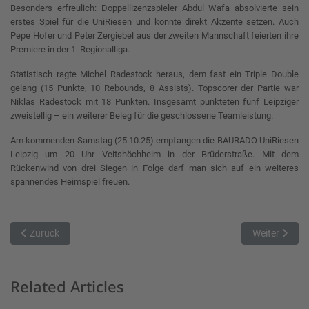
Besonders erfreulich: Doppellizenzspieler Abdul Wafa absolvierte sein
erstes Spiel für die UniRiesen und konnte direkt Akzente setzen. Auch
Pepe Hofer und Peter Zergiebel aus der zweiten Mannschaft feierten ihre
Premiere in der 1. Regionalliga.
Statistisch ragte Michel Radestock heraus, dem fast ein Triple Double
gelang (15 Punkte, 10 Rebounds, 8 Assists). Topscorer der Partie war
Niklas Radestock mit 18 Punkten. Insgesamt punkteten fünf Leipziger
zweistellig – ein weiterer Beleg für die geschlossene Teamleistung.
Am kommenden Samstag (25.10.25) empfangen die BAURADO UniRiesen
Leipzig um 20 Uhr Veitshöchheim in der Brüderstraße. Mit dem
Rückenwind von drei Siegen in Folge darf man sich auf ein weiteres
spannendes Heimspiel freuen.
Vorheriger Beitrag: Die Treuchtlinger Basketballer feiern einen kna
Nächster Beit
Zurück
Weiter
Related Articles