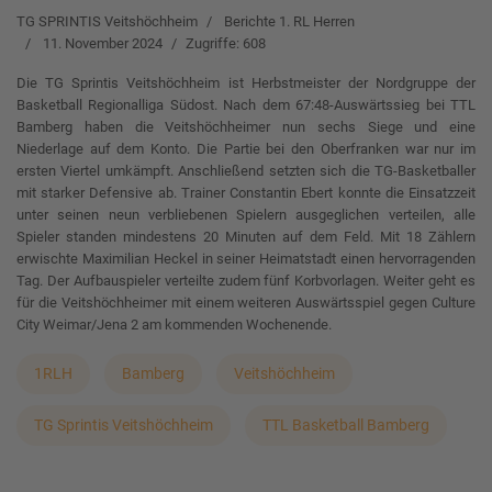
TG SPRINTIS Veitshöchheim
Berichte 1. RL Herren
11. November 2024
Zugriffe: 608
Die TG Sprintis Veitshöchheim ist Herbstmeister der Nordgruppe der
Basketball Regionalliga Südost. Nach dem 67:48-Auswärtssieg bei TTL
Bamberg haben die Veitshöchheimer nun sechs Siege und eine
Niederlage auf dem Konto. Die Partie bei den Oberfranken war nur im
ersten Viertel umkämpft. Anschließend setzten sich die TG-Basketballer
mit starker Defensive ab. Trainer Constantin Ebert konnte die Einsatzzeit
unter seinen neun verbliebenen Spielern ausgeglichen verteilen, alle
Spieler standen mindestens 20 Minuten auf dem Feld. Mit 18 Zählern
erwischte Maximilian Heckel in seiner Heimatstadt einen hervorragenden
Tag. Der Aufbauspieler verteilte zudem fünf Korbvorlagen. Weiter geht es
für die Veitshöchheimer mit einem weiteren Auswärtsspiel gegen Culture
City Weimar/Jena 2 am kommenden Wochenende.
1RLH
Bamberg
Veitshöchheim
TG Sprintis Veitshöchheim
TTL Basketball Bamberg