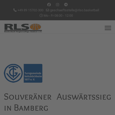
+49 89 15702-300
geschaeftsstelle@rlso.basketball
Mo - Fr 08:00 - 12:00
Souveräner Auswärtssieg
in Bamberg