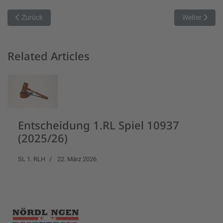
Vorheriger Beitrag: GGZ Baskets gewinnen Krimi gegen Wolnzach
Nächster Beit
Zurück
Weiter
Related Articles
Entscheidung 1.RL Spiel 10937
(2025/26)
SL 1. RLH
22. März 2026