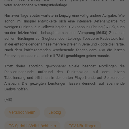
vorausgegangene Wertungsniederlage.
Nur zwei Tage später wartete in Leipzig eine völlig andere Aufgabe. Wie
schon im Hinspiel entwickelte sich eine intensive Defensivpartie mit
wenigen Punkten. Zur Halbzeit lag der TSV knapp in Führung (37:36), auch
vor dem letzten Viertel behauptete man einen Vorsprung (56:53). Zunächst
schien Nördlingen auf Siegkurs, doch Leipzigs Topscorer Radestock traf
in der entscheidenden Phase mehrere Dreier in Serie und kippte die Partie.
Nach dem kräftezehrenden Wochenende fehlten dem TSV die letzten
Reserven, sodass man sich mit 73:81 geschlagen geben musste.
Trotz dreier sportlich gewonnener Spiele beendet Nördlingen die
Platzierungsrunde aufgrund des Punktabzugs auf dem letzten
Tabellenrang und trifft nun in der ersten Playoffrunde auf Spitzenreiter
Ansbach. Die gezeigten Leistungen lassen dennoch auf spannende
Derbys hoffen.
(MS)
Veitshöchheim
Leipzig
TG Sprintis Veitshöchheim
TSV Nördlingen