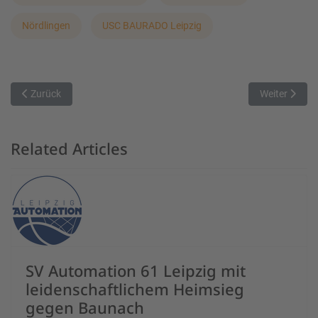
Nördlingen
USC BAURADO Leipzig
Vorheriger Beitrag: Veitshöchheimer gehen als Siebter in die Play-of
Nächster Beit
Zurück
Weiter
Related Articles
SV Automation 61 Leipzig mit
leidenschaftlichem Heimsieg
gegen Baunach