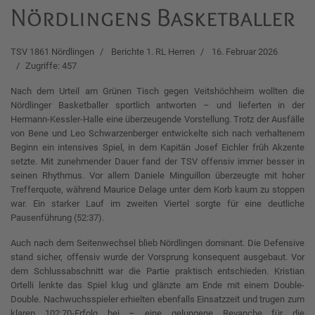
Nördlingens Basketballer
TSV 1861 Nördlingen
Berichte 1. RL Herren
16. Februar 2026
Zugriffe: 457
Nach dem Urteil am Grünen Tisch gegen Veitshöchheim wollten die
Nördlinger Basketballer sportlich antworten – und lieferten in der
Hermann-Kessler-Halle eine überzeugende Vorstellung. Trotz der Ausfälle
von Bene und Leo Schwarzenberger entwickelte sich nach verhaltenem
Beginn ein intensives Spiel, in dem Kapitän Josef Eichler früh Akzente
setzte. Mit zunehmender Dauer fand der TSV offensiv immer besser in
seinen Rhythmus. Vor allem Daniele Minguillon überzeugte mit hoher
Trefferquote, während Maurice Delage unter dem Korb kaum zu stoppen
war. Ein starker Lauf im zweiten Viertel sorgte für eine deutliche
Pausenführung (52:37).
Auch nach dem Seitenwechsel blieb Nördlingen dominant. Die Defensive
stand sicher, offensiv wurde der Vorsprung konsequent ausgebaut. Vor
dem Schlussabschnitt war die Partie praktisch entschieden. Kristian
Ortelli lenkte das Spiel klug und glänzte am Ende mit einem Double-
Double. Nachwuchsspieler erhielten ebenfalls Einsatzzeit und trugen zum
klaren 102:70-Erfolg bei – eine gelungene Revanche für die