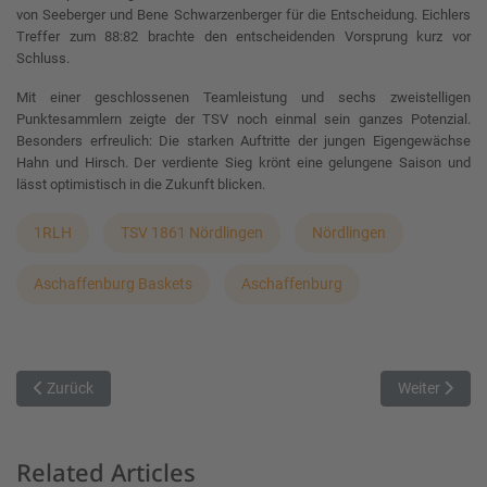
von Seeberger und Bene Schwarzenberger für die Entscheidung. Eichlers
Treffer zum 88:82 brachte den entscheidenden Vorsprung kurz vor
Schluss.
Mit einer geschlossenen Teamleistung und sechs zweistelligen
Punktesammlern zeigte der TSV noch einmal sein ganzes Potenzial.
Besonders erfreulich: Die starken Auftritte der jungen Eigengewächse
Hahn und Hirsch. Der verdiente Sieg krönt eine gelungene Saison und
lässt optimistisch in die Zukunft blicken.
1RLH
TSV 1861 Nördlingen
Nördlingen
Aschaffenburg Baskets
Aschaffenburg
Vorheriger Beitrag: TTL Basketball Bamberg beendet Saison mit 79
Nächster Bei
Zurück
Weiter
Related Articles