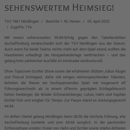
sehenswertem Heimsieg!
TSV 1861 Nördlingen
Berichte 1. RL Herren
05. April 2025
Zugriffe: 716
Mit einem sehenswerten 90:84-Erfolg gegen den Tabellendritten
Aschaffenburg verabschiedet sich der TSV Nördlingen aus der Saison.
Auch wenn für beide Teams nichts mehr auf dem Spiel stand, wollten die
Hausherren unbedingt die Hinspielniederlage wettmachen – und das
gelang trotz zahlreicher Ausfälle im Kernkader eindrucksvoll.
Ohne Topscorer Scottie Stone sowie die erfahrenen Stützen Julius Kluger
und Pascal Schröppel, dafür mit einigen vielversprechenden Talenten,
lieferten die Rieser ein hochspannendes Spiel mit insgesamt elf
Führungswechseln ab. In einem offensiv geprägten Schlagabtausch
trafen Seeberger, die Brüder Schwarzenberger, Lukas Hahn und Kapitän
Eichler früh und sorgten für Tempo. Zur Pause stand es leistungsgerecht
44:44.
Im dritten Viertel gelang Nördlingen beim 58:50 die höchste Führung, ehe
Aschaffenburg konterte und zum 68:68 ausglich. In der packenden
Schlussphase sorgten Dreier von Hahn und Eichler sowie starke Aktionen