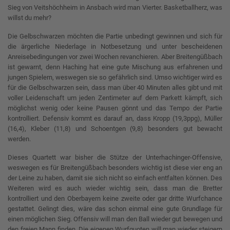
Sieg von Veitshöchheim in Ansbach wird man Vierter. Basketballherz, was
willst du mehr?
Die Gelbschwarzen möchten die Partie unbedingt gewinnen und sich für
die ärgerliche Niederlage in Notbesetzung und unter bescheidenen
Anreisebedingungen vor zwei Wochen revanchieren. Aber Breitengüßbach
ist gewarnt, denn Haching hat eine gute Mischung aus erfahrenen und
jungen Spielern, weswegen sie so gefährlich sind. Umso wichtiger wird es
für die Gelbschwarzen sein, dass man über 40 Minuten alles gibt und mit
voller Leidenschaft um jeden Zentimeter auf dem Parkett kämpft, sich
möglichst wenig oder keine Pausen gönnt und das Tempo der Partie
kontrolliert. Defensiv kommt es darauf an, dass Kropp (19,3ppg), Müller
(16,4), Kleber (11,8) und Schoentgen (9,8) besonders gut bewacht
werden.
Dieses Quartett war bisher die Stütze der Unterhachinger-Offensive,
weswegen es für Breitengüßbach besonders wichtig ist diese vier eng an
der Leine zu haben, damit sie sich nicht so einfach entfalten können. Des
Weiteren wird es auch wieder wichtig sein, dass man die Bretter
kontrolliert und den Oberbayern keine zweite oder gar dritte Wurfchance
gestattet. Gelingt dies, wäre das schon einmal eine gute Grundlage für
einen möglichen Sieg. Offensiv will man den Ball wieder gut bewegen und
den freien Mann finden. Die eigenen Wurfquoten will man wieder steigern