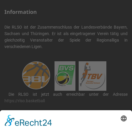
Information
Die RLSO ist der Zusammenschluss der Landesverbände Bayern,
Sachsen und Thüringen. Er ist als eingetragener Verein tätig und
gleichzeitig Veranstalter der Spiele der Regionalliga in
verschiedenen Ligen.
Die RLSO ist jetzt auch erreichbar unter der Adresse
https://rlso.basketball
Wir betreiben ...