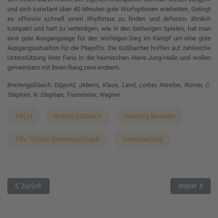
und sich konstant über 40 Minuten gute Wurfoptionen erarbeiten. Gelingt
es offensiv schnell einen Rhythmus zu finden und defensiv ähnlich
kompakt und hart zu verteidigen, wie in den bisherigen Spielen, hat man
eine gute Ausgangslage für den wichtigen Sieg im Kampf um eine gute
Ausgangssituation für die Playoffs. Die Güßbacher hoffen auf zahlreiche
Unterstützung ihrer Fans in der heimischen Hans-Jung-Halle und wollen
gemeinsam mit ihnen Rang zwei erobern.
Breitengüßbach: Dippold, Jebens, Klaus, Land, Lorber, Nieslon, Rümer, C.
Stephan, N. Stephan, Trummeter, Wagner
1RLH
Breitengüßbach
Haching Baskets
TSV Tröster Breitengüßbach
Unterhaching
Vorheriger Beitrag: Showdown in der Zwischenrunde - Titans zu Gast
Nächster Bei
Zurück
Weiter