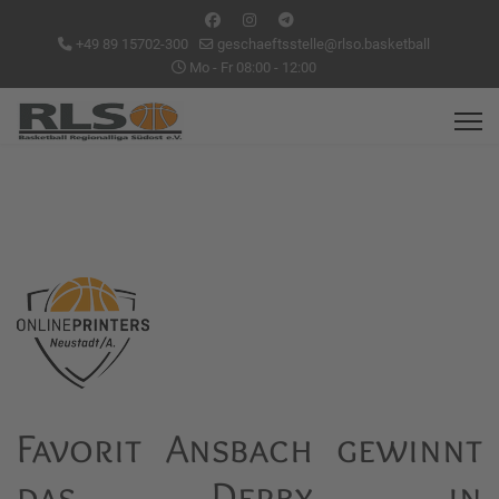
+49 89 15702-300
geschaeftsstelle@rlso.basketball
Mo - Fr 08:00 - 12:00
Favorit Ansbach gewinnt
das Derby in