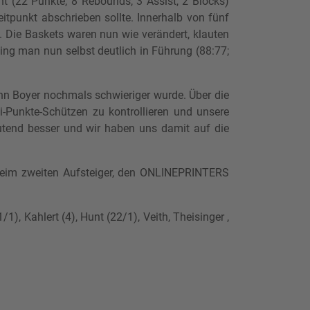
t (22 Punkte, 8 Rebounds, 3 Assist, 2 Blocks)
itpunkt abschrieben sollte. Innerhalb von fünf
 Die Baskets waren nun wie verändert, klauten
ing man nun selbst deutlich in Führung (88:77;
hn Boyer nochmals schwieriger wurde. Über die
-Punkte-Schützen zu kontrollieren und unsere
eutend besser und wir haben uns damit auf die
eim zweiten Aufsteiger, den ONLINEPRINTERS
1), Kahlert (4), Hunt (22/1), Veith, Theisinger ,