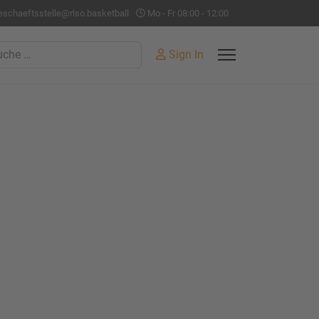
eschaeftsstelle@rlso.basketball
Mo - Fr 08:00 - 12:00
hen
Sign In