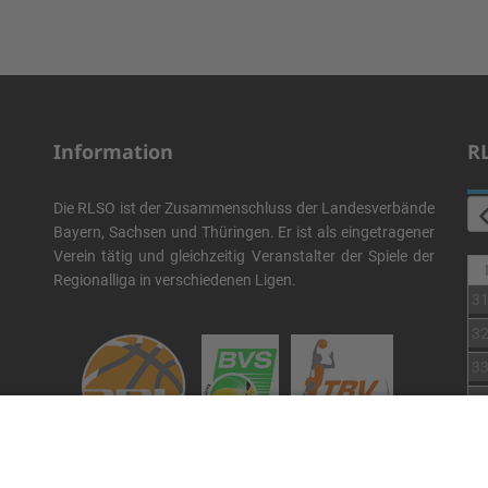
Information
R
Die RLSO ist der Zusammenschluss der Landesverbände
Bayern, Sachsen und Thüringen. Er ist als eingetragener
Verein tätig und gleichzeitig Veranstalter der Spiele der
Regionalliga in verschiedenen Ligen.
3
3
3
3
3
Die RLSO ist jetzt auch erreichbar unter der Adresse
3
https://rlso.basketball