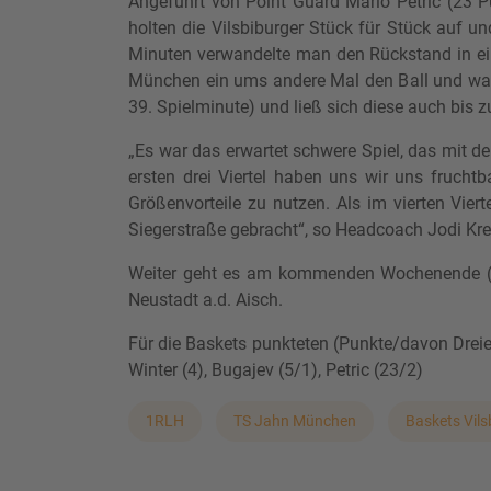
Angeführt von Point Guard Mario Petric (23 P
holten die Vilsbiburger Stück für Stück auf u
Minuten verwandelte man den Rückstand in ein
München ein ums andere Mal den Ball und waren
39. Spielminute) und ließ sich diese auch bis
„Es war das erwartet schwere Spiel, das mit 
ersten drei Viertel haben uns wir uns fruch
Größenvorteile zu nutzen. Als im vierten Vie
Siegerstraße gebracht“, so Headcoach Jodi Kreu
Weiter geht es am kommenden Wochenende (S
Neustadt a.d. Aisch.
Für die Baskets punkteten (Punkte/davon Dreier):
Winter (4), Bugajev (5/1), Petric (23/2)
1RLH
TS Jahn München
Baskets Vils