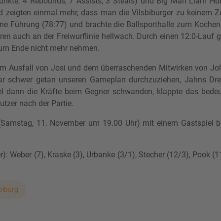
unkte, 4 Rebounds, 7 Assists, 3 Steals) und Big Man Liam Hun
nd zeigten einmal mehr, dass man die Vilsbiburger zu keinem Ze
e Führung (78:77) und brachte die Ballsporthalle zum Kochen.
 auch an der Freiwurflinie hellwach. Durch einen 12:0-Lauf g
 zum Ende nicht mehr nehmen.
dem Ausfall von Josi und dem überraschenden Mitwirken von Jo
tbar schwer getan unseren Gameplan durchzuziehen, Jahns Drei
rtel dann die Kräfte beim Gegner schwanden, klappte das bed
tzer nach der Partie.
amstag, 11. November um 19.00 Uhr) mit einem Gastspiel b
 Weber (7), Kraske (3), Urbanke (3/1), Stecher (12/3), Pook (11/
biburg