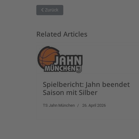
Vorheriger Beitrag: TTL Bamberg gewinnt 83-76 g
Zurück
Related Articles
Spielbericht: Jahn beendet
Saison mit Silber
TS Jahn München
26. April 2026