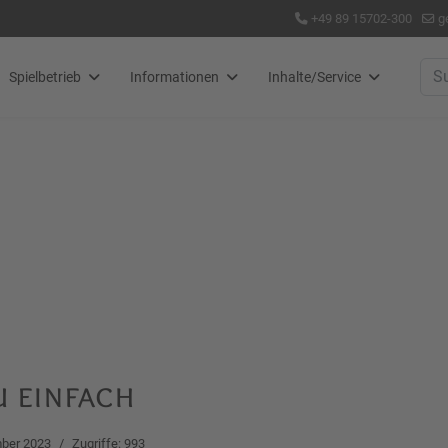
+49 89 15702-300
g
Suc
Spielbetrieb
Informationen
Inhalte/Service
u einfach
ber 2023
Zugriffe: 993