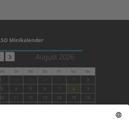
LSO Minikalender
August 2026
Mo
Di
Mi
Do
Fr
Sa
So
1
27
28
29
30
31
1
2
2
3
4
5
6
7
8
9
3
10
11
12
13
14
15
16
4
17
18
19
20
21
22
23
5
24
25
26
27
28
29
30
6
31
1
2
3
4
5
6