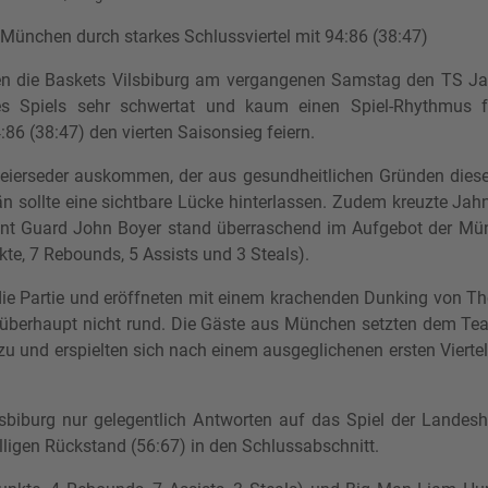
München durch starkes Schlussviertel mit 94:86 (38:47)
 die Baskets Vilsbiburg am vergangenen Samstag den TS Jahn
s Spiels sehr schwertat und kaum einen Spiel-Rhythmus f
86 (38:47) den vierten Saisonsieg feiern.
 Leierseder auskommen, der aus gesundheitlichen Gründen die
än sollte eine sichtbare Lücke hinterlassen. Zudem kreuzte J
Point Guard John Boyer stand überraschend im Aufgebot der Mü
kte, 7 Rebounds, 5 Assists und 3 Steals).
die Partie und eröffneten mit einem krachenden Dunking von T
er überhaupt nicht rund. Die Gäste aus München setzten dem Tea
u und erspielten sich nach einem ausgeglichenen ersten Viertel 
biburg nur gelegentlich Antworten auf das Spiel der Landesha
lligen Rückstand (56:67) in den Schlussabschnitt.