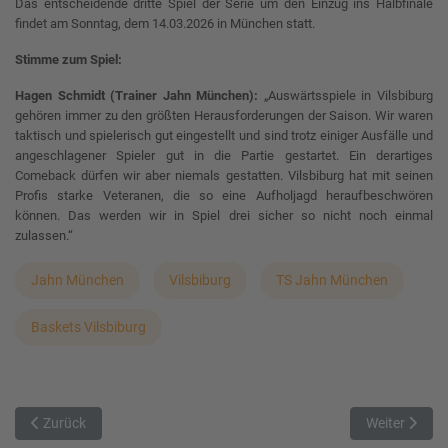
Das entscheidende dritte Spiel der Serie um den Einzug ins Halbfinale
findet am Sonntag, dem 14.03.2026 in München statt.
Stimme zum Spiel:
Hagen Schmidt (Trainer Jahn München):
„Auswärtsspiele in Vilsbiburg
gehören immer zu den größten Herausforderungen der Saison. Wir waren
taktisch und spielerisch gut eingestellt und sind trotz einiger Ausfälle und
angeschlagener Spieler gut in die Partie gestartet. Ein derartiges
Comeback dürfen wir aber niemals gestatten. Vilsbiburg hat mit seinen
Profis starke Veteranen, die so eine Aufholjagd heraufbeschwören
können. Das werden wir in Spiel drei sicher so nicht noch einmal
zulassen.“
Jahn München
Vilsbiburg
TS Jahn München
Baskets Vilsbiburg
Vorheriger Beitrag: Raus mit Applaus: UniRiesen verlieren gegen Br
Nächster Bei
Zurück
Weiter