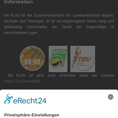
Information
Die RLSO ist der Zusammenschluss der Landesverbände Bayern,
Sachsen und Thüringen. Er ist als eingetragener Verein tätig und
gleichzeitig Veranstalter der Spiele der Regionalliga in
verschiedenen Ligen.
Die RLSO ist jetzt auch erreichbar unter der Adresse
https://rlso.basketball
Wir betreiben ...