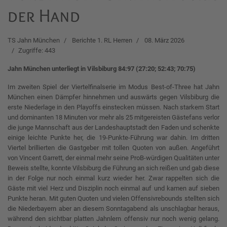
der Hand
TS Jahn München
Berichte 1. RL Herren
08. März 2026
Zugriffe: 443
Jahn München unterliegt in Vilsbiburg 84:97 (27:20; 52:43; 70:75)
Im zweiten Spiel der Viertelfinalserie im Modus Best-of-Three hat Jahn
München einen Dämpfer hinnehmen und auswärts gegen Vilsbiburg die
erste Niederlage in den Playoffs einstecken müssen. Nach starkem Start
und dominanten 18 Minuten vor mehr als 25 mitgereisten Gästefans verlor
die junge Mannschaft aus der Landeshauptstadt den Faden und schenkte
einige leichte Punkte her, die 19-Punkte-Führung war dahin. Im dritten
Viertel brillierten die Gastgeber mit tollen Quoten von außen. Angeführt
von Vincent Garrett, der einmal mehr seine ProB-würdigen Qualitäten unter
Beweis stellte, konnte Vilsbiburg die Führung an sich reißen und gab diese
in der Folge nur noch einmal kurz wieder her. Zwar rappelten sich die
Gäste mit viel Herz und Disziplin noch einmal auf und kamen auf sieben
Punkte heran. Mit guten Quoten und vielen Offensivrebounds stellten sich
die Niederbayern aber an diesem Sonntagabend als unschlagbar heraus,
während den sichtbar platten Jahnlern offensiv nur noch wenig gelang.