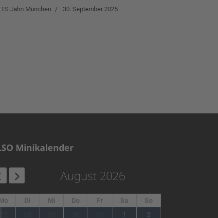
TS Jahn München
30. September 2025
LSO Minikalender
August 2026
Mo
Di
Mi
Do
Fr
Sa
So
1
27
28
29
30
31
1
2