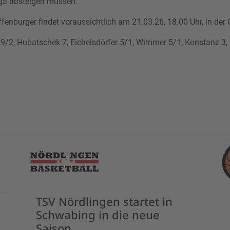
lliga absteigen müssen.
fenburger findet voraussichtlich am 21.03.26, 18.00 Uhr, in der 
 9/2, Hubatschek 7, Eichelsdörfer 5/1, Wimmer 5/1, Konstanz 3,
gen Seriensieg aus der Hand
TSV Nördlingen startet in
Schwabing in die neue
Saison