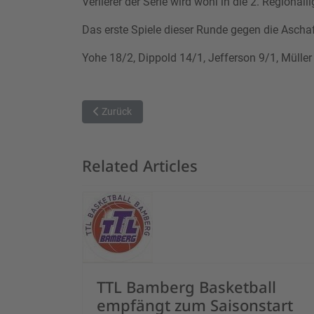
Verlierer der Serie wird wohl in die 2. Regiona
Das erste Spiele dieser Runde gegen die Aschaf
Yohe 18/2, Dippold 14/1, Jefferson 9/1, Müller
Vorheriger Beitrag: Spielbericht: Jahn gibt vorzeiti
Zurück
Related Articles
TTL Bamberg Basketball
empfängt zum Saisonstart