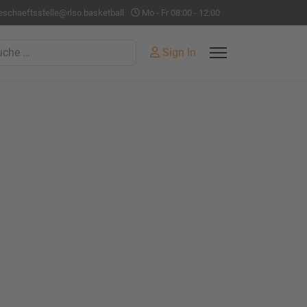
eschaeftsstelle@rlso.basketball
Mo - Fr 08:00 - 12:00
hen
Sign In