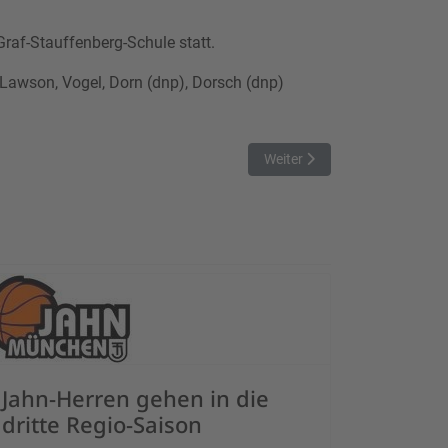
Graf-Stauffenberg-Schule statt.
 Lawson, Vogel, Dorn (dnp), Dorsch (dnp)
Nächster Beitrag: Drittes Sp
Weiter
Jahn-Herren gehen in die
dritte Regio-Saison