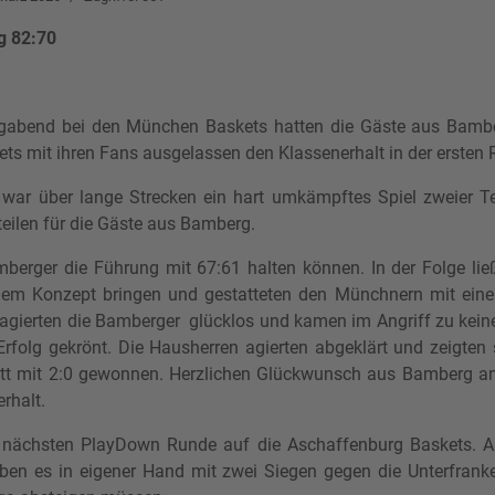
g 82:70
gabend bei den München Baskets hatten die Gäste aus Bamb
s mit ihren Fans ausgelassen den Klassenerhalt in der ersten Re
ee“ war über lange Strecken ein hart umkämpftes Spiel zweie
teilen für die Gäste aus Bamberg.
berger die Führung mit 67:61 halten können. In der Folge li
 dem Konzept bringen und gestatteten den Münchnern mit eine
agierten die Bamberger glücklos und kamen im Angriff zu kei
Erfolg gekrönt. Die Hausherren agierten abgeklärt und zeigten s
att mit 2:0 gewonnen. Herzlichen Glückwunsch aus Bamberg a
rhalt.
r nächsten PlayDown Runde auf die Aschaffenburg Baskets. Au
ben es in eigener Hand mit zwei Siegen gegen die Unterfrank