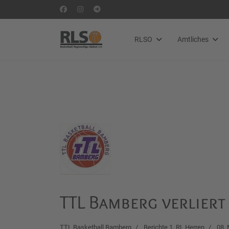
RLSO
Amtliches
TTL Bamberg verlier
TTL Basketball Bamberg
Berichte 1. RL Herren
08.