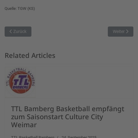
Quelle: TGW (KS)
Vorheriger Beitrag: TTL Bamberg verliert auch in München
Nächster Beit
Zurück
Weiter
Related Articles
TTL Bamberg Basketball empfängt
zum Saisonstart Culture City
Weimar
TTL Basketball Bamberg
24. September 2025