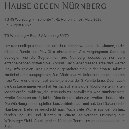
Hause gegen Nürnberg
TG 48 Würzburg
Berichte 1. RL Herren
08. März 2026
Zugriffe: 324
TG Würzburg – Post SV Nürnberg 86:70
Die Regionalliga Damen aus Würzburg haben weiterhin die Chance, in die
nächste Runde der Play-Offs einzuziehen. Am vergangenen Samstag
besiegten sie die Gegnerinnen aus Nürnberg, sodass es nun zum
entscheidenden dritten Spiel kommt. Der Sieger dieser Partie darf weiter
Play-Offs spielen. Das Heimspiel gestaltete sich in der ersten Halbzeit
zunächst sehr ausgeglichen. Die Gäste aus Mittelfranken erspielten sich
freie Würfe und waren treffsicher jenseits der 3-Punkte-Linie. Doch auch
die Gastgeberinnen verschafften sich offensiv gute Möglichkeiten, hatten
jedoch große Probleme, die Rebounds zu kontrollieren, was Nürnberg viele
zweite Chancen ermöglichte. Dies änderte sich zur zweiten Halbzeit hin.
Die Würzburgerinnen spielten konzentrierter auf und nutzten Lücken in der
Nürnberger Defense geschickt aus. Auch viele Würfe aus der Distanz
fanden ihr Ziel und führten zu einem souveränen Heimsieg aus
Würzburger Sicht. Somit geht es für beide Teams ins entscheidende dritte
Spiel.