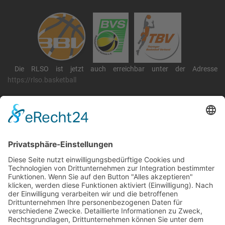
Die RLSO ist jetzt auch erreichbar unter der Adresse
https://rlso.basketball
Wir betreiben ...
RLSO Minikalender
August 2026
Mo
Di
Mi
Do
Fr
Sa
So