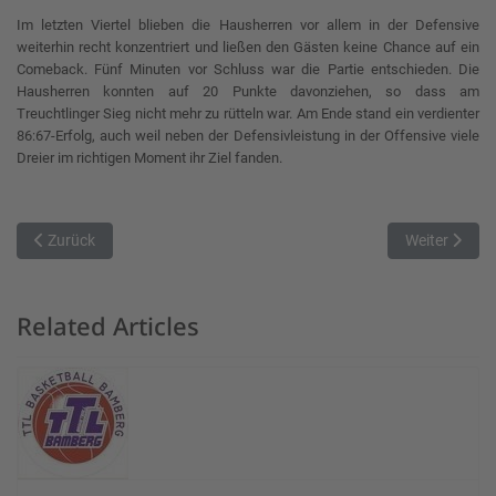
Im letzten Viertel blieben die Hausherren vor allem in der Defensive
weiterhin recht konzentriert und ließen den Gästen keine Chance auf ein
Comeback. Fünf Minuten vor Schluss war die Partie entschieden. Die
Hausherren konnten auf 20 Punkte davonziehen, so dass am
Treuchtlinger Sieg nicht mehr zu rütteln war. Am Ende stand ein verdienter
86:67-Erfolg, auch weil neben der Defensivleistung in der Offensive viele
Dreier im richtigen Moment ihr Ziel fanden.
Vorheriger Beitrag: hapa Ansbach Piranhas - MTSV Schwabing Basket
Nächster Beit
Zurück
Weiter
Related Articles