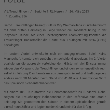
VfL Treuchtlingen
Berichte 1. RL Herren
26. März 2023
Zugriffe: 856
Der VfL Treuchtlingen besiegt Culture City Weimar/Jena 2 und übernimmt
mit dem dritten Heimsieg in Folge wieder die Tabellenführung in der
Playdown- Runde .Mit einer überzeugenden Teamleistung konnten die
Treuchtlinger Basketballer die Gäste aus Thüringen mit 86:67(41:40)
bezwingen.
Im ersten Viertel entwickelte sich ein ausgeglichenes Spiel. Keine
Mannschaft konnte sich zunächst entscheidend absetzen. Im 2. Viertel
egalisierten die aggressiv verteidigenden Gäste mit viel Einsatz immer
wieder den Vorsprung der Treuchtlinger und gingen zwischenzeitlich auch
selbst in Führung. Das Farmteam aus Jena gab nie auf und hielt dagegen,
sodass nach 20 Minuten beim Stand von 41:40 aus Treuchtlinger Sicht
das Spiel noch nicht entschieden war.
Mit einem 10:0- Run startete die Heimmannschaft ins 3. Viertel. Dabei
zeigten die Treuchtlinger insbesondere in der Defensive eine starke
Leistung. Sie gestatteten den Gästen in diesem Spielabschnitt gerade
einmal neun Zähler und legten so den Grundstein für den Erfolg.