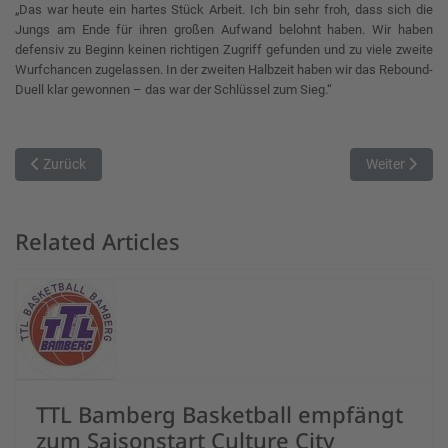
„Das war heute ein hartes Stück Arbeit. Ich bin sehr froh, dass sich die
Jungs am Ende für ihren großen Aufwand belohnt haben. Wir haben
defensiv zu Beginn keinen richtigen Zugriff gefunden und zu viele zweite
Wurfchancen zugelassen. In der zweiten Halbzeit haben wir das Rebound-
Duell klar gewonnen – das war der Schlüssel zum Sieg.“
Vorheriger Beitrag: BIG Gotha Rockets unterliegen zum Auftakt de
Nächster Beit
Zurück
Weiter
Related Articles
TTL Bamberg Basketball empfängt
zum Saisonstart Culture City