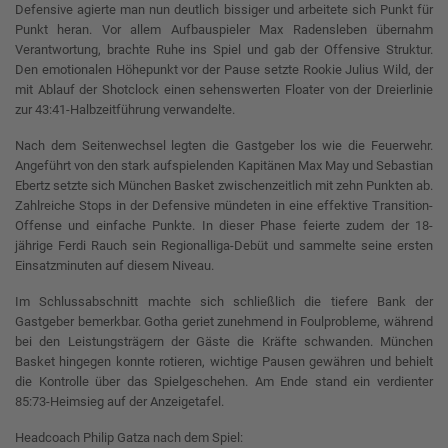
Defensive agierte man nun deutlich bissiger und arbeitete sich Punkt für
Punkt heran. Vor allem Aufbauspieler Max Radensleben übernahm
Verantwortung, brachte Ruhe ins Spiel und gab der Offensive Struktur.
Den emotionalen Höhepunkt vor der Pause setzte Rookie Julius Wild, der
mit Ablauf der Shotclock einen sehenswerten Floater von der Dreierlinie
zur 43:41-Halbzeitführung verwandelte.
Nach dem Seitenwechsel legten die Gastgeber los wie die Feuerwehr.
Angeführt von den stark aufspielenden Kapitänen Max May und Sebastian
Ebertz setzte sich München Basket zwischenzeitlich mit zehn Punkten ab.
Zahlreiche Stops in der Defensive mündeten in eine effektive Transition-
Offense und einfache Punkte. In dieser Phase feierte zudem der 18-
jährige Ferdi Rauch sein Regionalliga-Debüt und sammelte seine ersten
Einsatzminuten auf diesem Niveau.
Im Schlussabschnitt machte sich schließlich die tiefere Bank der
Gastgeber bemerkbar. Gotha geriet zunehmend in Foulprobleme, während
bei den Leistungsträgern der Gäste die Kräfte schwanden. München
Basket hingegen konnte rotieren, wichtige Pausen gewähren und behielt
die Kontrolle über das Spielgeschehen. Am Ende stand ein verdienter
85:73-Heimsieg auf der Anzeigetafel.
Headcoach Philip Gatza nach dem Spiel: