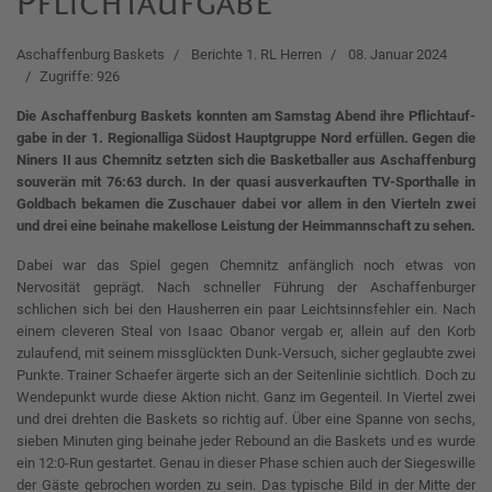
Pflichtaufgabe
Aschaffenburg Baskets
Berichte 1. RL Herren
08. Januar 2024
Zugriffe: 926
Die Aschaf­fen­burg Bas­kets konn­ten am Sams­tag Abend ih­re Pf­licht­auf­
ga­be in der 1. Re­gio­nal­li­ga Südost Haupt­grup­pe Nord er­fül­len. Ge­gen die
Ni­ners II aus Chemnitz setz­ten sich die Bas­ket­bal­ler aus Aschaf­fen­burg
sou­ve­rän mit 76:63 durch. In der quasi ausverkauften TV-Sporthalle in
Goldbach bekamen die Zuschauer dabei vor allem in den Vierteln zwei
und drei eine beinahe makellose Leistung der Heimmannschaft zu sehen.
Dabei war das Spiel gegen Chemnitz anfänglich noch etwas von
Nervosität geprägt. Nach schneller Führung der Aschaffenburger
schlichen sich bei den Hausherren ein paar Leichtsinnsfehler ein. Nach
einem cleveren Steal von Isaac Obanor vergab er, allein auf den Korb
zulaufend, mit seinem missglückten Dunk-Versuch, sicher geglaubte zwei
Punkte. Trainer Schaefer ärgerte sich an der Seitenlinie sichtlich. Doch zu
Wendepunkt wurde diese Aktion nicht. Ganz im Gegenteil. In Viertel zwei
und drei drehten die Baskets so richtig auf. Über eine Spanne von sechs,
sieben Minuten ging beinahe jeder Rebound an die Baskets und es wurde
ein 12:0-Run gestartet. Genau in dieser Phase schien auch der Siegeswille
der Gäste gebrochen worden zu sein. Das typische Bild in der Mitte der