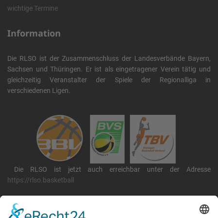
wichtige Termine
Information
Die RLSO ist der Zusammenschluss der Landesverbände Bayern,
Sachsen und Thüringen. Er ist als eingetragener Verein tätig und
gleichzeitig Veranstalter der Spiele der Regionalliga in
verschiedenen Ligen.
Die RLSO ist jetzt auch erreichbar unter der Adresse
https://rlso.basketball
Wir betreiben ...