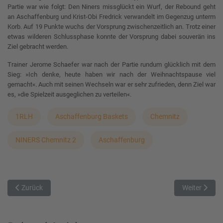
Partie war wie folgt: Den Niners missglückt ein Wurf, der Rebound geht
an Aschaffenburg und Krist-Obi Fredrick verwandelt im Gegenzug unterm
Korb. Auf 19 Punkte wuchs der Vorsprung zwischenzeitlich an. Trotz einer
etwas wilderen Schlussphase konnte der Vorsprung dabei souverän ins
Ziel gebracht werden.
Trainer Jerome Schaefer war nach der Partie rundum glücklich mit dem
Sieg: »Ich denke, heute haben wir nach der Weihnachtspause viel
gemacht«. Auch mit seinen Wechseln war er sehr zufrieden, denn Ziel war
es, »die Spielzeit ausgeglichen zu verteilen«.
1RLH
Aschaffenburg Baskets
Chemnitz
NINERS Chemnitz 2
Aschaffenburg
Vorheriger Beitrag: Titans II starten mit kleinem Sachsenderby in 20
Nächster Bei
Zurück
Weiter