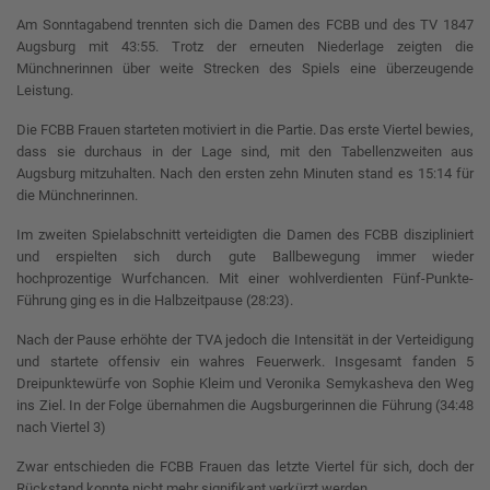
Am Sonntagabend trennten sich die Damen des FCBB und des TV 1847
Augsburg mit 43:55. Trotz der erneuten Niederlage zeigten die
Münchnerinnen über weite Strecken des Spiels eine überzeugende
Leistung.
Die FCBB Frauen starteten motiviert in die Partie. Das erste Viertel bewies,
dass sie durchaus in der Lage sind, mit den Tabellenzweiten aus
Augsburg mitzuhalten. Nach den ersten zehn Minuten stand es 15:14 für
die Münchnerinnen.
Im zweiten Spielabschnitt verteidigten die Damen des FCBB diszipliniert
und erspielten sich durch gute Ballbewegung immer wieder
hochprozentige Wurfchancen. Mit einer wohlverdienten Fünf-Punkte-
Führung ging es in die Halbzeitpause (28:23).
Nach der Pause erhöhte der TVA jedoch die Intensität in der Verteidigung
und startete offensiv ein wahres Feuerwerk. Insgesamt fanden 5
Dreipunktewürfe von Sophie Kleim und Veronika Semykasheva den Weg
ins Ziel. In der Folge übernahmen die Augsburgerinnen die Führung (34:48
nach Viertel 3)
Zwar entschieden die FCBB Frauen das letzte Viertel für sich, doch der
Rückstand konnte nicht mehr signifikant verkürzt werden.