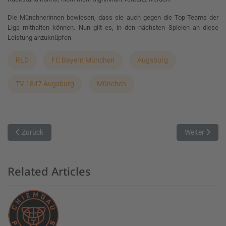
Die Münchnerinnen bewiesen, dass sie auch gegen die Top-Teams der
Liga mithalten können. Nun gilt es, in den nächsten Spielen an diese
Leistung anzuknüpfen.
RLD
FC Bayern München
Augsburg
TV 1847 Augsburg
München
Vorheriger Beitrag: Erster Rückrundensieg für den ESV
Nächster Bei
Zurück
Weiter
Related Articles