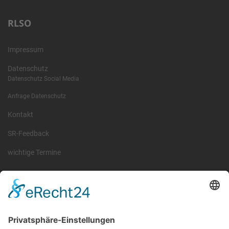
RLSO
Impressum
Datenschutz
Datenschutz Social Media
Anfrage Datenschutz
Kontakt
SR-Feedback
wichtige Termine
Information
Die RLSO ist der Zusammenschluss der Landesverbände Bayern,
Sachsen und Thüringen. Er ist als eingetragener Verein tätig und
gleichzeitig Veranstalter der Spiele der Regionalliga in