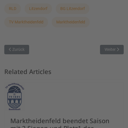
RLD
Litzendorf
BG Litzendorf
TV Marktheidenfeld
Marktheidenfeld
Vorheriger Beitrag: Regensburg Baskets vs. ESV Staffelsee
Nächster Bei
Zurück
Weiter
Related Articles
Marktheidenfeld beendet Saison