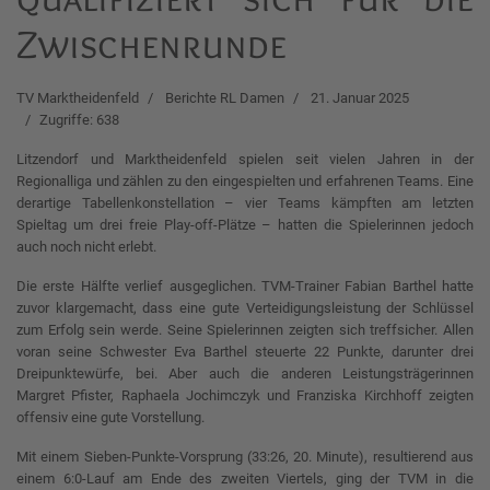
Zwischenrunde
TV Marktheidenfeld
Berichte RL Damen
21. Januar 2025
Zugriffe: 638
Litzendorf und Marktheidenfeld spielen seit vielen Jahren in der
Regionalliga und zählen zu den eingespielten und erfahrenen Teams. Eine
derartige Tabellenkonstellation – vier Teams kämpften am letzten
Spieltag um drei freie Play-off-Plätze – hatten die Spielerinnen jedoch
auch noch nicht erlebt.
Die erste Hälfte verlief ausgeglichen. TVM-Trainer Fabian Barthel hatte
zuvor klargemacht, dass eine gute Verteidigungsleistung der Schlüssel
zum Erfolg sein werde. Seine Spielerinnen zeigten sich treffsicher. Allen
voran seine Schwester Eva Barthel steuerte 22 Punkte, darunter drei
Dreipunktewürfe, bei. Aber auch die anderen Leistungsträgerinnen
Margret Pfister, Raphaela Jochimczyk und Franziska Kirchhoff zeigten
offensiv eine gute Vorstellung.
Mit einem Sieben-Punkte-Vorsprung (33:26, 20. Minute), resultierend aus
einem 6:0-Lauf am Ende des zweiten Viertels, ging der TVM in die