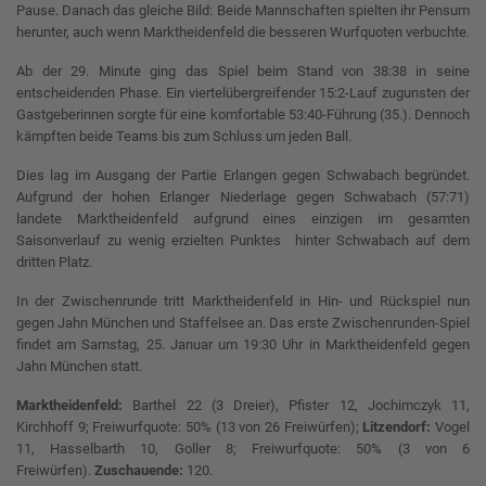
Pause. Danach das gleiche Bild: Beide Mannschaften spielten ihr Pensum
herunter, auch wenn Marktheidenfeld die besseren Wurfquoten verbuchte.
Ab der 29. Minute ging das Spiel beim Stand von 38:38 in seine
entscheidenden Phase. Ein viertelübergreifender 15:2-Lauf zugunsten der
Gastgeberinnen sorgte für eine komfortable 53:40-Führung (35.). Dennoch
kämpften beide Teams bis zum Schluss um jeden Ball.
Dies lag im Ausgang der Partie Erlangen gegen Schwabach begründet.
Aufgrund der hohen Erlanger Niederlage gegen Schwabach (57:71)
landete Marktheidenfeld aufgrund eines einzigen im gesamten
Saisonverlauf zu wenig erzielten Punktes hinter Schwabach auf dem
dritten Platz.
In der Zwischenrunde tritt Marktheidenfeld in Hin- und Rückspiel nun
gegen Jahn München und Staffelsee an. Das erste Zwischenrunden-Spiel
findet am Samstag, 25. Januar um 19:30 Uhr in Marktheidenfeld gegen
Jahn München statt.
Marktheidenfeld:
Barthel 22 (3 Dreier), Pfister 12, Jochimczyk 11,
Kirchhoff 9; Freiwurfquote: 50% (13 von 26 Freiwürfen);
Litzendorf:
Vogel
11, Hasselbarth 10, Goller 8; Freiwurfquote: 50% (3 von 6
Freiwürfen).
Zuschauende:
120.