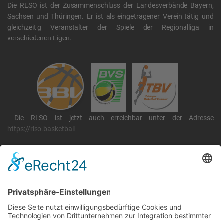
Die RLSO ist der Zusammenschluss der Landesverbände Bayern,
Sachsen und Thüringen. Er ist als eingetragener Verein tätig und
gleichzeitig Veranstalter der Spiele der Regionalliga in
verschiedenen Ligen.
Die RLSO ist jetzt auch erreichbar unter der Adresse
https://rlso.basketball
Wir betreiben ...
RLSO Minikalender