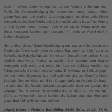
Auch im dritten Viertel verringerten sie den Abstand weiter um einen
Punkt. Die Zonenverteidigung der Gegnerinnen wurde erneut mittels
gutem Passspiel und starken Cuts ausgespielt, vor allem Joha Körber
verwandelte viele freie Würfe und so kamen die Lakers bis auf vier Punkte
an den Gegner heran, mussten aber in der letzten Minute noch einen
Dreier kassieren, konnten sich also auch im nächsten Viertel nicht in
Sicherheit wiegen.
Hier stellten sie auf Ganzfeldverteidigung um, was zu vielen Steals und
Fastbreaks führte. Auch hatten die Lakers Topscorerin asöfjdjaf gut unter
Kontrolle, da Rebekka Spatzier immer zum Doppeln kam und es ihr so
deutlich erschwerte, Punkte zu erzielen. Der Abstand zum Gegner
verringerte sich mehr und mehr, bis kurz vor Schluss endlich der
Führungswechsel erreicht werden konnte. Eine Minute vor Schluss gingen
die nun hinten liegenden Bad Aiblingerinnen also zur Stop-The-Clock-
Strategie über, schickten somit Lea Drogge häufig an die Linie. Da hatten
sie sich aber die falsche Spielerin ausgesucht, denn der Captain des
Leipziger Teams bewies Nervenstärke und schaffte es, die wichtigen
Würfe zu verwandeln. Somit konnten die Lakers auch das Rückspiel
gegen Bad Aibling für sich entscheiden.
Leipzig Lakers – Fireballs Bad Aibling 65:59 (5:13, 21:20, 17:16,