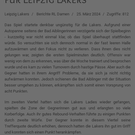
Leipzig Lakers
Berichte RL Damen
25. März 2024
Zugriffe: 812
Das Spiel startete denkbar ungünstig für die Lakers. Aufgrund einer
Autopanne seitens der Bad Aiblingerinnen verzögerte sich der Spielbeginn
- kurzzeitig war nicht einmal klar, ob das Spiel überhaupt stattfinden
würde. So versuchten sie sich dennoch normal in der fast leeren Halle
aufzuwärmen und den Fokus nicht zu verlieren. Dass ihnen dies nicht
gelungen war, zeigten die ersten Spielminuten deutlich. Offensiv war
wenig von dem zu erkennen, was über die Woche trainiert und besprochen
wurde und es kam zu vielen Turnovern durch hastige Pässe. Aber auch die
Gegner hatten in ihrem Angriff Probleme, da sie sich ja nicht richtig
aufwärmen konnten. Jedoch schienen die Bad Aiblinger mit der Situation
besser umgehen zu können, erkämpften sich somit einen Vorsprung von
acht Punkten.
Im zweiten Viertel hatten sich die Lakers Ladies wieder gefangen,
spielten die Zone der Gegnerinnen gut aus und erlangten so viele
Korberfolge. Auch ihr gutes Rebound-Verhalten führte zu einigen Punkten
durch zweite Würfe. Der Gegner konnte in diesem Viertel seine
Trefferquote deutlich erhöhen, dennoch hatten die Lakers ihn gut im Griff
und konnten sich einen Punkt herankämpfen.