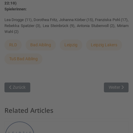
22:10)
Spielerinnen:
Lea Drogge (11), Dorothea Fritz, Johanna Körber (15), Franziska Pohl (17),
Rebekka Spatzier (3), Lea Steinbrück (9), Antonia Stubenvoll (2), Miriam
Wahl (2)
RLD
Bad Aibling
Leipzig
Leipzig Lakers
TuS Bad Aibling
Vorheriger Beitrag: DJK Neustadt unterliegt ESV Staffelsee knapp
Nächster Beit
Zurück
Weiter
Related Articles