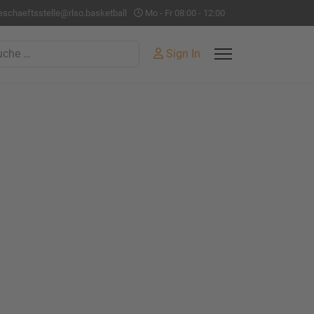
eschaeftsstelle@rlso.basketball
Mo - Fr 08:00 - 12:00
hen
Sign In