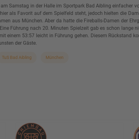
Samstag in der Halle im Sportpark Bad Aibling einfacher vorg
er hier als Favorit auf dem Spielfeld steht, jedoch hielten die
men aus München. Aber da hatte die Fireballs-Damen der Ehrge
e. Eine Führung nach 20. Minuten Spielzeit gab es schon lange n
 mit einem 53:57 leicht in Führung gehen. Diesem Rückstand ko
unsten der Gäste.
TuS Bad Aibling
München
runde auf Platz 1