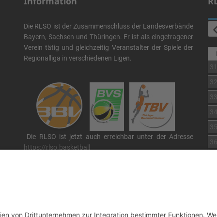
Information
R
Die RLSO ist der Zusammenschluss der Landesverbände
Bayern, Sachsen und Thüringen. Er ist als eingetragener
Verein tätig und gleichzeitig Veranstalter der Spiele der
Regionalliga in verschiedenen Ligen.
3
3
3
3
3
Die RLSO ist jetzt auch erreichbar unter der Adresse
3
https://rlso.basketball
Wir betreiben ...