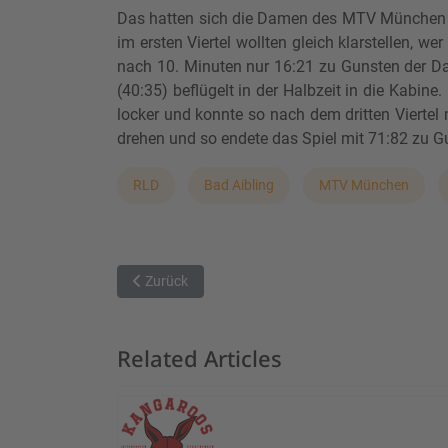
Das hatten sich die Damen des MTV München am 
im ersten Viertel wollten gleich klarstellen, w
nach 10. Minuten nur 16:21 zu Gunsten der Da
(40:35) beflügelt in der Halbzeit in die Kabin
locker und konnte so nach dem dritten Viertel
drehen und so endete das Spiel mit 71:82 zu G
RLD
Bad Aibling
MTV München
Vorheriger Beitrag: Marktheidenfeld beendet Haupt
Zurück
Related Articles