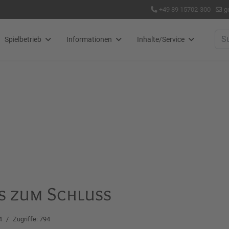
+49 89 15702-300
g
Suc
Spielbetrieb
Informationen
Inhalte/Service
is zum Schluss
4
Zugriffe: 794