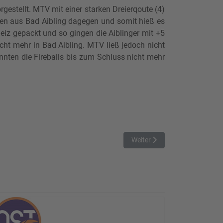
estellt. MTV mit einer starken Dreierqoute (4)
 Damen aus Bad Aibling dagegen und somit hieß es
iz gepackt und so gingen die Aiblinger mit +5
icht mehr in Bad Aibling. MTV ließ jedoch nicht
nnten die Fireballs bis zum Schluss nicht mehr
Nächster Beitrag: TVA schickt 
Weiter