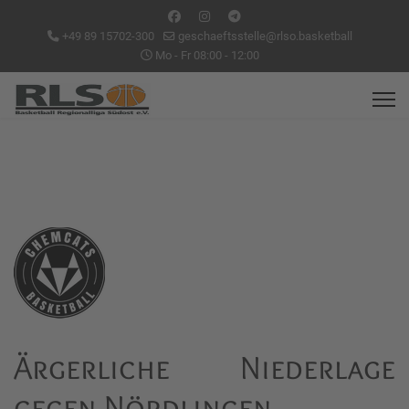
+49 89 15702-300
geschaeftsstelle@rlso.basketball
Mo - Fr 08:00 - 12:00
Ärgerliche Niederlage
gegen Nördlingen