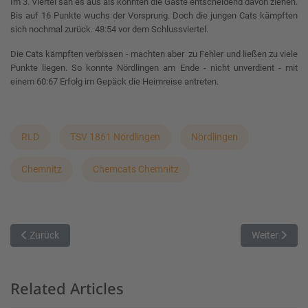
Im 3. Viertel sah es aus als könnten die Gäste entscheidend davon ziehen.
Bis auf 16 Punkte wuchs der Vorsprung. Doch die jungen Cats kämpften
sich nochmal zurück. 48:54 vor dem Schlussviertel.
Die Cats kämpften verbissen - machten aber zu Fehler und ließen zu viele
Punkte liegen. So konnte Nördlingen am Ende - nicht unverdient - mit
einem 60:67 Erfolg im Gepäck die Heimreise antreten.
RLD
TSV 1861 Nördlingen
Nördlingen
Chemnitz
Chemcats Chemnitz
Vorheriger Beitrag: Revanche geglückt
Nächster Bei
Zurück
Weiter
Related Articles