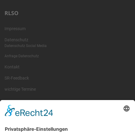
RLSO
Impressum
Datenschutz
Datenschutz Social Media
Anfrage Datenschutz
Kontakt
SR-Feedback
wichtige Termine
Information
Die RLSO ist der Zusammenschluss der Landesverbände Bayern,
Sachsen und Thüringen. Er ist als eingetragener Verein tätig und
gleichzeitig Veranstalter der Spiele der Regionalliga in