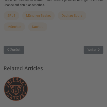
und Willen bestreiten werde. Dann besteht ja vielleicht sogar noch eine
Chance auf den Klassenerhalt.
2RLS
München Basket
Dachau Spurs
München
Dachau
Vorheriger Beitrag: SB DJK Rosenheim gewinnt gegen DJK Sb Mün
Nächster Bei
Zurück
Weiter
Related Articles