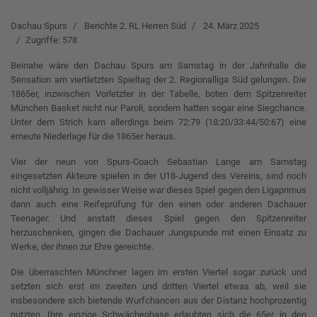
Dachau Spurs
Berichte 2. RL Herren Süd
24. März 2025
Zugriffe: 578
Beinahe wäre den Dachau Spurs am Samstag in der Jahnhalle die
Sensation am viertletzten Spieltag der 2. Regionalliga Süd gelungen. Die
1865er, inzwischen Vorletzter in der Tabelle, boten dem Spitzenreiter
München Basket nicht nur Paroli, sondern hatten sogar eine Siegchance.
Unter dem Strich kam allerdings beim 72:79 (18:20/33:44/50:67) eine
erneute Niederlage für die 1865er heraus.
Vier der neun von Spurs-Coach Sebastian Lange am Samstag
eingesetzten Akteure spielen in der U18-Jugend des Vereins, sind noch
nicht volljährig. In gewisser Weise war dieses Spiel gegen den Ligaprimus
dann auch eine Reifeprüfung für den einen oder anderen Dachauer
Teenager. Und anstatt dieses Spiel gegen den Spitzenreiter
herzuschenken, gingen die Dachauer Jungspunde mit einen Einsatz zu
Werke, der ihnen zur Ehre gereichte.
Die überraschten Münchner lagen im ersten Viertel sogar zurück und
setzten sich erst im zweiten und dritten Viertel etwas ab, weil sie
insbesondere sich bietende Wurfchancen aus der Distanz hochprozentig
nutzten. Ihre einzige Schwächephase erlaubten sich die 65er in den