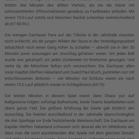
letzten drei Minuten des dritten Viertels, als sie die Gäste mit
unkonzentrierten Offensivaktionen geradezu zu Fastbreaks einluden. Mit
einem 10:0-Lauf setzte sich München Basket scheinbar vorentscheidend
ab (67:50/30.).
Die wenigen Dachauer Fans auf der Tribüne in der Jahnhalle staunten
nicht schlecht, als die jungen Wilden der Spurs in der Verteidigungsarbeit
tatsächlich noch einen Gang höher zu schalten – obwohl sie in den 30
Minuten zuvor sozusagen am Anschlag gefahren waren. Um jeden Ball
wurde nun gekämpft, um jeden Zentimeter im Wortsinne gerungen. Und
siehe da, die Münchner ließen sich verunsichern: Die Dachauer, allen
voran Kapitän Steffen Haberland und Guard Paul Bruch, punkteten nun mit
entschlossenen Aktionen – vier Minuten vor Schluss waren sie nach
einem 15:2-Lauf plötzlich wieder in Schlagdistanz (69:74).
Die letzten Minuten in diesem Spiel waren dann Chaos pur: Auf
Ballgewinne folgten sofortige Ballverluste, beide Teams bearbeiteten sich
übers ganze Feld. Die größere Erfahrung der Gäste gab letztlich den
Ausschlag. Sie feierten anschließend in der Jahnhalle überschwänglich
die drei Spieltage vor Ende feststehende Meisterschaft. Die Dachauer um
Kapitän Steffen Haberland schworen sich derweil alle im Mittelkreis ein,
dass man die noch ausstehenden drei Spiele mit dem gleichen Einsatz