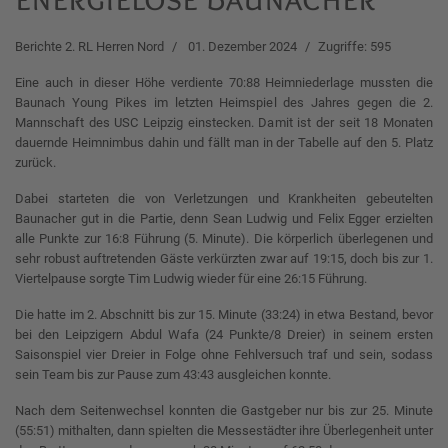
Berichte 2. RL Herren Nord
01. Dezember 2024
Zugriffe: 595
Eine auch in dieser Höhe verdiente 70:88 Heimniederlage mussten die
Baunach Young Pikes im letzten Heimspiel des Jahres gegen die 2.
Mannschaft des USC Leipzig einstecken. Damit ist der seit 18 Monaten
dauernde Heimnimbus dahin und fällt man in der Tabelle auf den 5. Platz
zurück.
Dabei starteten die von Verletzungen und Krankheiten gebeutelten
Baunacher gut in die Partie, denn Sean Ludwig und Felix Egger erzielten
alle Punkte zur 16:8 Führung (5. Minute). Die körperlich überlegenen und
sehr robust auftretenden Gäste verkürzten zwar auf 19:15, doch bis zur 1.
Viertelpause sorgte Tim Ludwig wieder für eine 26:15 Führung.
Die hatte im 2. Abschnitt bis zur 15. Minute (33:24) in etwa Bestand, bevor
bei den Leipzigern Abdul Wafa (24 Punkte/8 Dreier) in seinem ersten
Saisonspiel vier Dreier in Folge ohne Fehlversuch traf und sein, sodass
sein Team bis zur Pause zum 43:43 ausgleichen konnte.
Nach dem Seitenwechsel konnten die Gastgeber nur bis zur 25. Minute
(55:51) mithalten, dann spielten die Messestädter ihre Überlegenheit unter