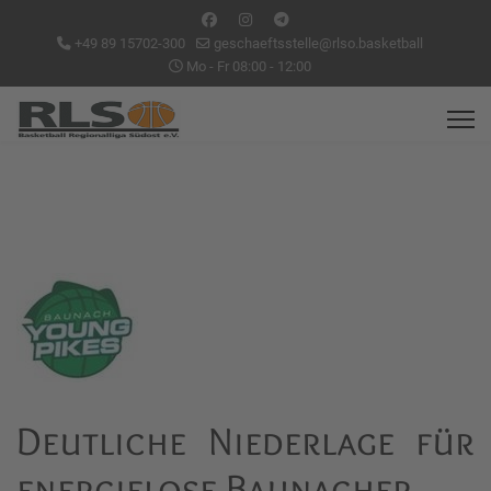
+49 89 15702-300
geschaeftsstelle@rlso.basketball
Mo - Fr 08:00 - 12:00
Deutliche Niederlage für
energielose Baunacher