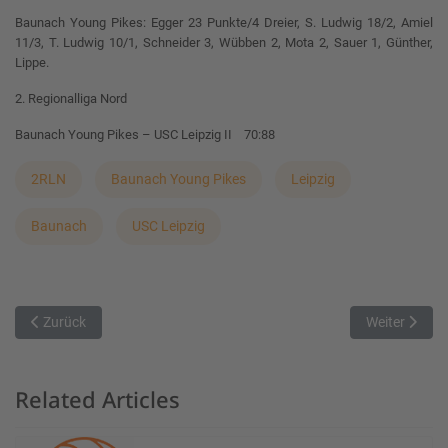
Baunach Young Pikes: Egger 23 Punkte/4 Dreier, S. Ludwig 18/2, Amiel
11/3, T. Ludwig 10/1, Schneider 3, Wübben 2, Mota 2, Sauer 1, Günther,
Lippe.
2. Regionalliga Nord
Baunach Young Pikes – USC Leipzig II 70:88
2RLN
Baunach Young Pikes
Leipzig
Baunach
USC Leipzig
Vorheriger Beitrag: Eggolsheimer Korbjäger spielen am Adventsmar
Nächster Beit
Zurück
Weiter
Related Articles