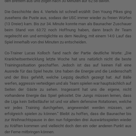
den Brettern aus und zogen nach 30 Minuten auf 62:58 davon.
Die Geschichte des 4. Viertels ist schnell erzählt: Den Young Pikes ging
zusehens die Puste aus, sodass der USC immer wieder zu freien Würfen
(13 Dreier) kam. Bis zur 34. Minute konnte man als Baunacher Zuschauer
beim Stand von 63:72 noch Hoffnung haben, dann brach ihr Team
regelrecht ein und ermöglichte es dem Neuling, mit einem 14:0 Lauf das
Spiel innerhalb von drei Minuten zu entscheiden.
Co-Trainer Lucas Kolloch fand nach der Partie deutliche Worte: „Die
Krankheitsentwicklung letzte Woche hat uns natürlich nicht die beste
Trainingssituation geschaffen. Jedoch ist das auf keinen Fall eine
Ausrede für das Spiel heute. Uns haben die Energie und die Leidenschaft
und der Biss gefehlt, welche Leipzig deutlich gezeigt hat. Auf Bälle
werfen, aggressiv verteidigen und als Team spielen war hauptsächlich auf
Seiten der Gäste zu sehen. Insgesamt hat uns die eigene, nicht
vorhandene Energie das Spiel gekostet. Die Jungs müssen lernen, dass
die Liga kein Selbstläufer ist und vor allem defensive Rotationen, welche
wir jedes Training durchgehen, angewendet werden müssen, um
erfolgreich spielen zu können.“ Bleibt zu hoffen, dass die Baunacher bis
zur Weihnachtspause in den nun folgenden drei Auswärtsspielen wieder
zu Kräften kommen und vielleicht doch den ein oder anderen Punkt aus
der Ferne mitbringen können.