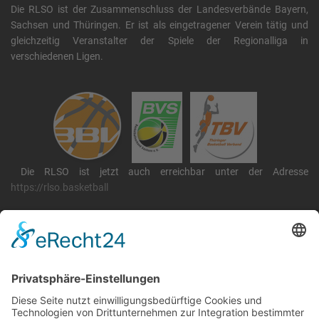
Die RLSO ist der Zusammenschluss der Landesverbände Bayern,
Sachsen und Thüringen. Er ist als eingetragener Verein tätig und
gleichzeitig Veranstalter der Spiele der Regionalliga in
verschiedenen Ligen.
Die RLSO ist jetzt auch erreichbar unter der Adresse
https://rlso.basketball
Wir betreiben ...
RLSO Minikalender