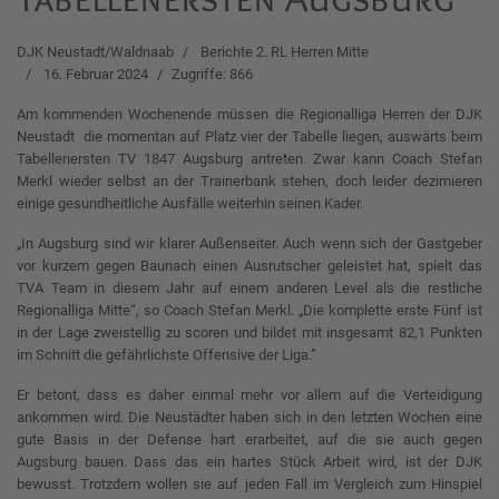
DJK Neustadt/Waldnaab
Berichte 2. RL Herren Mitte
16. Februar 2024
Zugriffe: 866
Am kommenden Wochenende müssen die Regionalliga Herren der DJK
Neustadt die momentan auf Platz vier der Tabelle liegen, auswärts beim
Tabellenersten TV 1847 Augsburg antreten. Zwar kann Coach Stefan
Merkl wieder selbst an der Trainerbank stehen, doch leider dezimieren
einige gesundheitliche Ausfälle weiterhin seinen Kader.
„In Augsburg sind wir klarer Außenseiter. Auch wenn sich der Gastgeber
vor kurzem gegen Baunach einen Ausrutscher geleistet hat, spielt das
TVA Team in diesem Jahr auf einem anderen Level als die restliche
Regionalliga Mitte“, so Coach Stefan Merkl. „Die komplette erste Fünf ist
in der Lage zweistellig zu scoren und bildet mit insgesamt 82,1 Punkten
im Schnitt die gefährlichste Offensive der Liga.”
Er betont, dass es daher einmal mehr vor allem auf die Verteidigung
ankommen wird. Die Neustädter haben sich in den letzten Wochen eine
gute Basis in der Defense hart erarbeitet, auf die sie auch gegen
Augsburg bauen. Dass das ein hartes Stück Arbeit wird, ist der DJK
bewusst. Trotzdem wollen sie auf jeden Fall im Vergleich zum Hinspiel