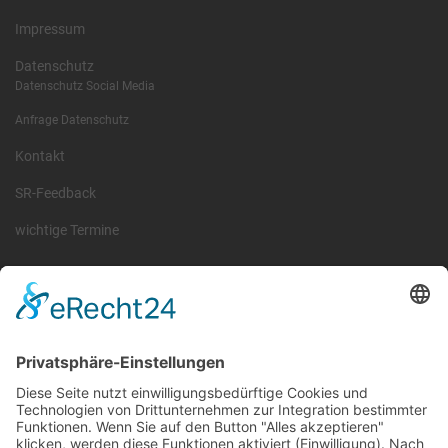
Impressum
Datenschutz
Datenschutz Social Media
Anfrage Datenschutz
Kontakt
SR-Feedback
wichtige Termine
Information
Die RLSO ist der Zusammenschluss der Landesverbände Bayern,
Sachsen und Thüringen. Er ist als eingetragener Verein tätig und
gleichzeitig Veranstalter der Spiele der Regionalliga in
verschiedenen Ligen.