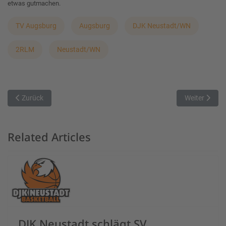
etwas gutmachen.
TV Augsburg
Augsburg
DJK Neustadt/WN
2RLM
Neustadt/WN
Vorheriger Beitrag: Baunacher Kampfgeist nicht belohnt
Nächster Bei
Zurück
Weiter
Related Articles
DJK Neustadt schlägt SV