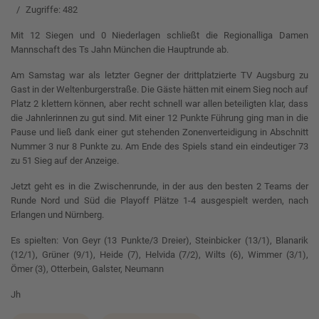
Zugriffe: 482
Mit 12 Siegen und 0 Niederlagen schließt die Regionalliga Damen
Mannschaft des Ts Jahn München die Hauptrunde ab.
Am Samstag war als letzter Gegner der drittplatzierte TV Augsburg zu
Gast in der Weltenburgerstraße. Die Gäste hätten mit einem Sieg noch auf
Platz 2 klettern können, aber recht schnell war allen beteiligten klar, dass
die Jahnlerinnen zu gut sind. Mit einer 12 Punkte Führung ging man in die
Pause und ließ dank einer gut stehenden Zonenverteidigung in Abschnitt
Nummer 3 nur 8 Punkte zu. Am Ende des Spiels stand ein eindeutiger 73
zu 51 Sieg auf der Anzeige.
Jetzt geht es in die Zwischenrunde, in der aus den besten 2 Teams der
Runde Nord und Süd die Playoff Plätze 1-4 ausgespielt werden, nach
Erlangen und Nürnberg.
Es spielten: Von Geyr (13 Punkte/3 Dreier), Steinbicker (13/1), Blanarik
(12/1), Grüner (9/1), Heide (7), Helvida (7/2), Wilts (6), Wimmer (3/1),
Ömer (3), Otterbein, Galster, Neumann
Jh