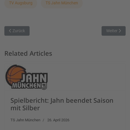
TV Augsburg
TS Jahn München
Vorheriger Beitrag: München Basket beendet Hauptrunde mit Sieg
Nächster Bei
Zurück
Weiter
Related Articles
Spielbericht: Jahn beendet Saison
mit Silber
TS Jahn München
26. April 2026