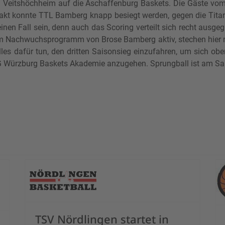
Veitshöchheim auf die Aschaffenburg Baskets. Die Gäste vom U
ftakt konnte TTL Bamberg knapp besiegt werden, gegen die Tit
nen Fall sein, denn auch das Scoring verteilt sich recht ausgeg
im Nachwuchsprogramm von Brose Bamberg aktiv, stechen hier m
es dafür tun, den dritten Saisonsieg einzufahren, um sich ob
G Würzburg Baskets Akademie anzugehen. Sprungball ist am Sa
heraus
TSV Nördlingen startet in