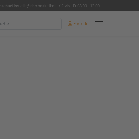
eschaeftsstelle@rlso.basketball
Mo - Fr 08:00 - 12:00
hen
Sign In