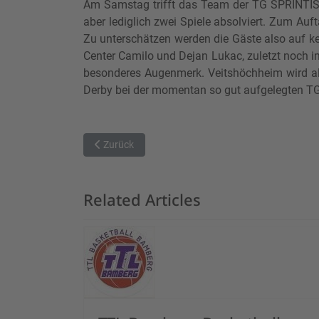
Am Samstag trifft das Team der TG SPRINTIS 
aber lediglich zwei Spiele absolviert. Zum Au
Zu unterschätzen werden die Gäste also auf kei
Center Camilo und Dejan Lukac, zuletzt noch 
besonderes Augenmerk. Veitshöchheim wird all
Derby bei der momentan so gut aufgelegten T
Vorheriger Beitrag: Der Aufsteiger fordert den TSV 
Zurück
Related Articles