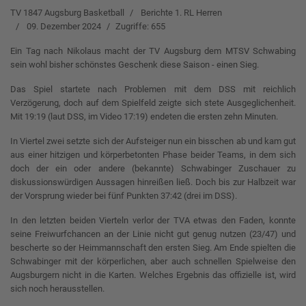
TV 1847 Augsburg Basketball
Berichte 1. RL Herren
09. Dezember 2024
Zugriffe: 655
Ein Tag nach Nikolaus macht der TV Augsburg dem MTSV Schwabing
sein wohl bisher schönstes Geschenk diese Saison - einen Sieg.
Das Spiel startete nach Problemen mit dem DSS mit reichlich
Verzögerung, doch auf dem Spielfeld zeigte sich stete Ausgeglichenheit.
Mit 19:19 (laut DSS, im Video 17:19) endeten die ersten zehn Minuten.
In Viertel zwei setzte sich der Aufsteiger nun ein bisschen ab und kam gut
aus einer hitzigen und körperbetonten Phase beider Teams, in dem sich
doch der ein oder andere (bekannte) Schwabinger Zuschauer zu
diskussionswürdigen Aussagen hinreißen ließ. Doch bis zur Halbzeit war
der Vorsprung wieder bei fünf Punkten 37:42 (drei im DSS).
In den letzten beiden Vierteln verlor der TVA etwas den Faden, konnte
seine Freiwurfchancen an der Linie nicht gut genug nutzen (23/47) und
bescherte so der Heimmannschaft den ersten Sieg. Am Ende spielten die
Schwabinger mit der körperlichen, aber auch schnellen Spielweise den
Augsburgern nicht in die Karten. Welches Ergebnis das offizielle ist, wird
sich noch herausstellen.