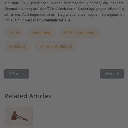
Mit dem TSV Nördlingen wartet kommenden Sonntag die nächste
Herausforderung auf den TVA. Durch deren Niederlage gegen Vilsbiburg
ist für den Aufsteiger bei einem Sieg wieder alles möglich. Sprungball ist
um 15 Uhr in der Erhard-Wunderlich-Halle.
1RLH
Schwabing
MTSV Schwabing
Augsburg
TV 1847 Augsburg
Vorheriger Beitrag: Der Bann ist gebrochen
Nächster Bei
Zurück
Weiter
Related Articles