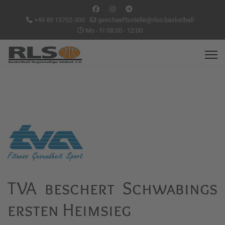
+49 89 15702-300
geschaeftsstelle@rlso.basketball
Mo - Fr 08:00 - 12:00
TVA beschert Schwabings
ersten Heimsieg