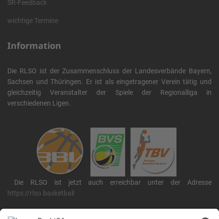
SR-Feedback
wichtige Termine
Information
Die RLSO ist der Zusammenschluss der Landesverbände Bayern,
Sachsen und Thüringen. Er ist als eingetragener Verein tätig und
gleichzeitig Veranstalter der Spiele der Regionalliga in
verschiedenen Ligen.
Die RLSO ist jetzt auch erreichbar unter der Adresse
https://rlso.basketball
Wir betreiben ...