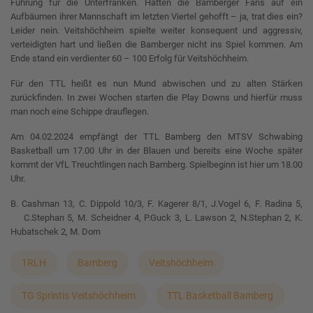
Führung für die Unterfranken. Hatten die Bamberger Fans auf ein
Aufbäumen ihrer Mannschaft im letzten Viertel gehofft – ja, trat dies ein?
Leider nein. Veitshöchheim spielte weiter konsequent und aggressiv,
verteidigten hart und ließen die Bamberger nicht ins Spiel kommen. Am
Ende stand ein verdienter 60 – 100 Erfolg für Veitshöchheim.
Für den TTL heißt es nun Mund abwischen und zu alten Stärken
zurückfinden. In zwei Wochen starten die Play Downs und hierfür muss
man noch eine Schippe drauflegen.
Am 04.02.2024 empfängt der TTL Bamberg den MTSV Schwabing
Basketball um 17.00 Uhr in der Blauen und bereits eine Woche später
kommt der VfL Treuchtlingen nach Bamberg. Spielbeginn ist hier um 18.00
Uhr.
B. Cashman 13, C. Dippold 10/3, F. Kagerer 8/1, J.Vogel 6, F. Radina 5,
C.Stephan 5, M. Scheidner 4, P.Guck 3, L. Lawson 2, N.Stephan 2, K.
Hubatschek 2, M. Dorn
1RLH
Bamberg
Veitshöchheim
TG Sprintis Veitshöchheim
TTL Basketball Bamberg