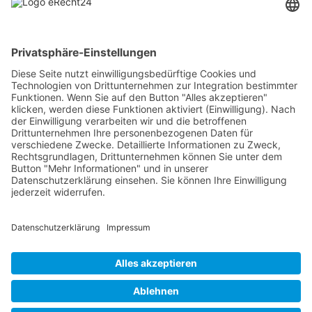
RLSO Minikalender
August 2026
Mo
Di
Mi
Do
Fr
Sa
So
31
27
28
29
30
31
1
2
32
3
4
5
6
7
8
9
33
10
11
12
13
14
15
16
34
17
18
19
20
21
22
23
×
Fehler
35
24
25
26
27
28
29
30
view=events&limit=0&format=raw&module_id=168&Itemid=
36
31
1
2
3
4
5
6
7&list%5Bstart-date%5D=2026-07-
27T00%3A00%3A00Z&list%5Bend-date%5D=2026-09-