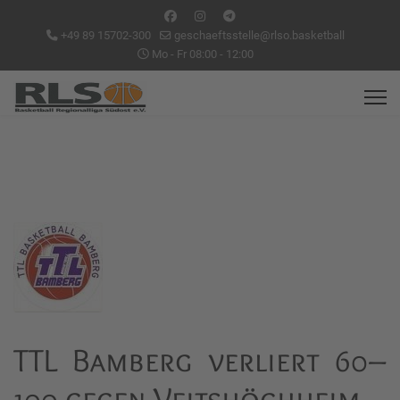
+49 89 15702-300
geschaeftsstelle@rlso.basketball
Mo - Fr 08:00 - 12:00
TTL Bamberg verliert 60–
100 gegen Veitshöchheim