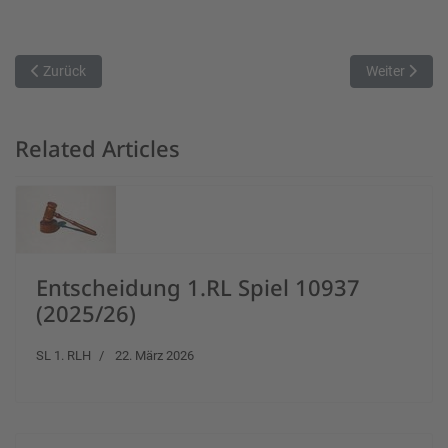
Vorheriger Beitrag: Ansbach stoppt Nördlingens Lauf
Nächster Beit
Zurück
Weiter
Related Articles
Entscheidung 1.RL Spiel 10937
(2025/26)
SL 1. RLH
22. März 2026