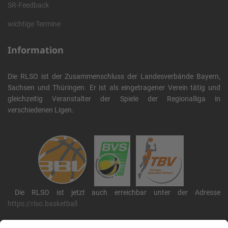
SR-Feedback
wichtige Termine
Information
Die RLSO ist der Zusammenschluss der Landesverbände Bayern,
Sachsen und Thüringen. Er ist als eingetragener Verein tätig und
gleichzeitig Veranstalter der Spiele der Regionalliga in
verschiedenen Ligen.
Die RLSO ist jetzt auch erreichbar unter der Adresse
https://rlso.basketball
Wir betreiben ...