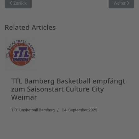
Vorheriger Beitrag: Die Gäste haben weiterhin die Playoff-Plätze ...
Nächster Bei
Zurück
Weiter
Related Articles
TTL Bamberg Basketball empfängt
zum Saisonstart Culture City
Weimar
TTL Basketball Bamberg
24. September 2025