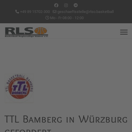
+49 89 15702-300
geschaeftsstelle@rlso.basketball
Mo - Fr 08:00 - 12:00
TTL Bamberg in Würzburg
gefordert