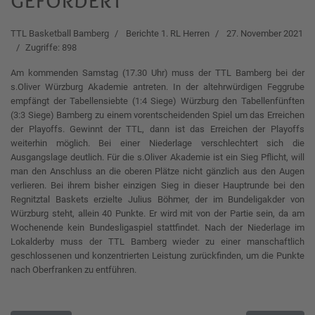
TTL Basketball Bamberg
Berichte 1. RL Herren
27. November 2021
Zugriffe: 898
Am kommenden Samstag (17.30 Uhr) muss der TTL Bamberg bei der
s.Oliver Würzburg Akademie antreten. In der altehrwürdigen Feggrube
empfängt der Tabellensiebte (1:4 Siege) Würzburg den Tabellenfünften
(3:3 Siege) Bamberg zu einem vorentscheidenden Spiel um das Erreichen
der Playoffs. Gewinnt der TTL, dann ist das Erreichen der Playoffs
weiterhin möglich. Bei einer Niederlage verschlechtert sich die
Ausgangslage deutlich. Für die s.Oliver Akademie ist ein Sieg Pflicht, will
man den Anschluss an die oberen Plätze nicht gänzlich aus den Augen
verlieren. Bei ihrem bisher einzigen Sieg in dieser Hauptrunde bei den
Regnitztal Baskets erzielte Julius Böhmer, der im Bundeligakder von
Würzburg steht, allein 40 Punkte. Er wird mit von der Partie sein, da am
Wochenende kein Bundesligaspiel stattfindet. Nach der Niederlage im
Lokalderby muss der TTL Bamberg wieder zu einer manschaftlich
geschlossenen und konzentrierten Leistung zurückfinden, um die Punkte
nach Oberfranken zu entführen.