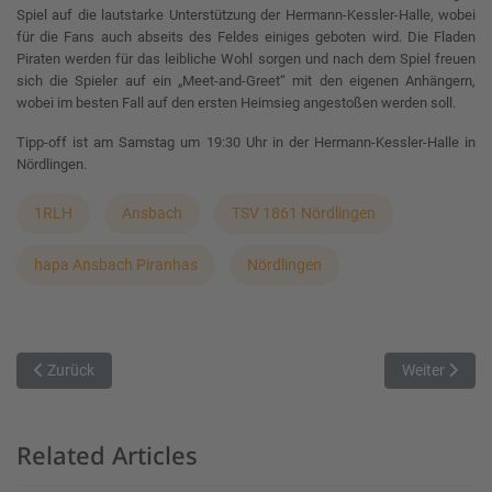
Spiel auf die lautstarke Unterstützung der Hermann-Kessler-Halle, wobei
für die Fans auch abseits des Feldes einiges geboten wird. Die Fladen
Piraten werden für das leibliche Wohl sorgen und nach dem Spiel freuen
sich die Spieler auf ein „Meet-and-Greet“ mit den eigenen Anhängern,
wobei im besten Fall auf den ersten Heimsieg angestoßen werden soll.
Tipp-off ist am Samstag um 19:30 Uhr in der Hermann-Kessler-Halle in
Nördlingen.
1RLH
Ansbach
TSV 1861 Nördlingen
hapa Ansbach Piranhas
Nördlingen
Vorheriger Beitrag: Heimspielauftakt der ONLINEPRINTERS Neustad
Nächster Bei
Zurück
Weiter
Related Articles