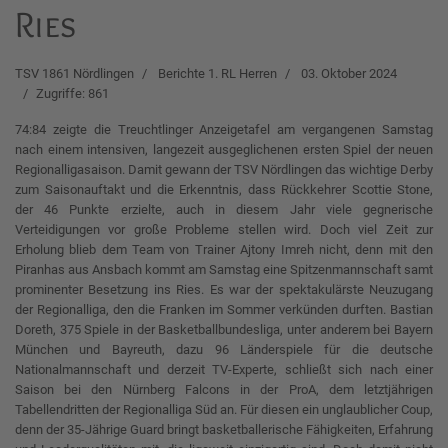
Ries
TSV 1861 Nördlingen
Berichte 1. RL Herren
03. Oktober 2024
Zugriffe: 861
74:84 zeigte die Treuchtlinger Anzeigetafel am vergangenen Samstag
nach einem intensiven, langezeit ausgeglichenen ersten Spiel der neuen
Regionalligasaison. Damit gewann der TSV Nördlingen das wichtige Derby
zum Saisonauftakt und die Erkenntnis, dass Rückkehrer Scottie Stone,
der 46 Punkte erzielte, auch in diesem Jahr viele gegnerische
Verteidigungen vor große Probleme stellen wird. Doch viel Zeit zur
Erholung blieb dem Team von Trainer Ajtony Imreh nicht, denn mit den
Piranhas aus Ansbach kommt am Samstag eine Spitzenmannschaft samt
prominenter Besetzung ins Ries. Es war der spektakulärste Neuzugang
der Regionalliga, den die Franken im Sommer verkünden durften. Bastian
Doreth, 375 Spiele in der Basketballbundesliga, unter anderem bei Bayern
München und Bayreuth, dazu 96 Länderspiele für die deutsche
Nationalmannschaft und derzeit TV-Experte, schließt sich nach einer
Saison bei den Nürnberg Falcons in der ProA, dem letztjährigen
Tabellendritten der Regionalliga Süd an. Für diesen ein unglaublicher Coup,
denn der 35-Jährige Guard bringt basketballerische Fähigkeiten, Erfahrung