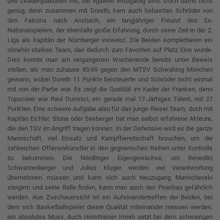
und Leaderqualitäten mit, die ligaweit einzigartig sind. Doch damit nicht
genug, denn zusammen mit Doreth, kam auch Sebastian Schröder von
den Falcons nach Ansbach, ein langjähriger Freund des Ex-
Nationalspielers, der ebenfalls große Erfahrung, durch seine Zeit in der 2.
Liga als Kapitän der Nürnberger vorweist. Die Beiden komplettieren ein
ohnehin starkes Team, das dadurch zum Favoriten auf Platz Eins wurde.
Dies konnte man am vergangenen Wochenende bereits unter Beweis
stellen, als man zuhause 85:69 gegen den MTSV Schwabing München
gewann, wobei Doreth 11 Punkte beisteuerte und Schröder nicht einmal
mit von der Partie war. Es zeigt die Qualität im Kader der Franken, denn
Topscorer war Raul Dumnici, ein gerade mal 17-Järhiges Talent, mit 27
Punkten. Eine schwere Aufgabe also für das junge Rieser Team, doch mit
Kapitän Eichler, Stone oder Seeberger hat man selbst erfahrene Akteure,
die den TSV im Angriff tragen können. In der Defensive wird es die ganze
Mannschaft, viel Einsatz und Kampfbereitschaft brauchen, um die
zahlreichen Offensivkünstler in den gegnerischen Reihen unter Kontrolle
zu bekommen. Die Nördlinger Eigengewächse, um Benedikt
Schwarzenberger und Julius Kluger werden viel Verantwortung
übernehmen müssen und kann sich auch Neuzugang Marinchevski
steigern und seine Rolle finden, kann man auch den Piranhas gefährlich
werden. Aus Zuschauersicht ist ein Aufeinandertreffen der Beiden, bei
dem sich Basketballspieler dieser Qualität miteinander messen werden,
ein absolutes Muss. Auch Heimtrainer Imreh setzt bei dem schwierigen