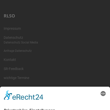
RLSO
Impressum
Datenschutz
Datenschutz Social Media
Anfrage Datenschutz
Kontakt
SR-Feedback
wichtige Termine
Information
Die RLSO ist der Zusammenschluss der Landesverbände Bayern,
Sachsen und Thüringen. Er ist als eingetragener Verein tätig und