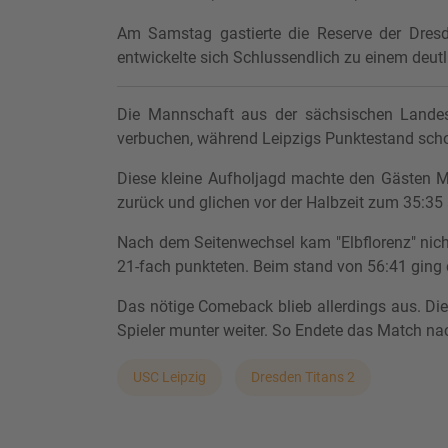
Am Samstag gastierte die Reserve der Dresd
entwickelte sich Schlussendlich zu einem deutl
Die Mannschaft aus der sächsischen Landesh
verbuchen, während Leipzigs Punktestand schon
Diese kleine Aufholjagd machte den Gästen Mut
zurück und glichen vor der Halbzeit zum 35:35
Nach dem Seitenwechsel kam "Elbflorenz" nicht
21-fach punkteten. Beim stand von 56:41 ging 
Das nötige Comeback blieb allerdings aus. Di
Spieler munter weiter. So Endete das Match na
USC Leipzig
Dresden Titans 2