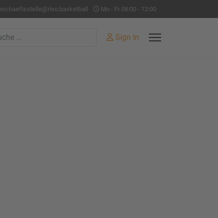
eschaeftsstelle@rlso.basketball
Mo - Fr 08:00 - 12:00
hen
Sign In