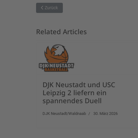
Vorheriger Beitrag: Weimar eine Nummer zu groß
Zurück
Related Articles
DJK Neustadt und USC
Leipzig 2 liefern ein
spannendes Duell
DJK Neustadt/Waldnaab
30. März 2026