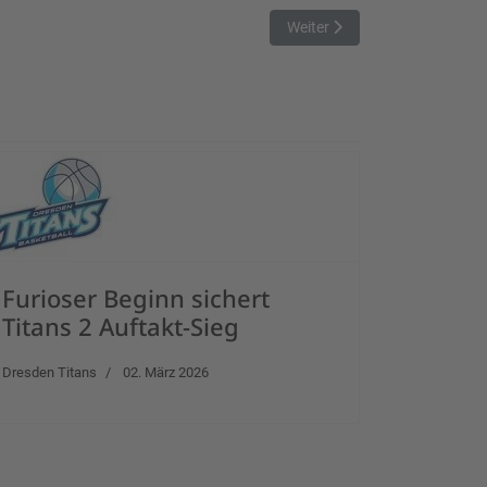
Nächster Beitrag: Haching B
Weiter
Furioser Beginn sichert
Titans 2 Auftakt-Sieg
Dresden Titans
02. März 2026