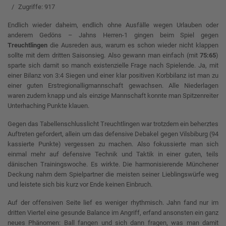
Zugriffe: 917
Endlich wieder daheim, endlich ohne Ausfälle wegen Urlauben oder
anderem Gedöns – Jahns Herren-1 gingen beim Spiel gegen
Treuchtlingen
die Ausreden aus, warum es schon wieder nicht klappen
sollte mit dem dritten Saisonsieg. Also gewann man einfach (mit
75:65
)
sparte sich damit so manch existenzielle Frage nach Spielende. Ja, mit
einer Bilanz von 3:4 Siegen und einer klar positiven Korbbilanz ist man zu
einer guten Erstregionalligmannschaft gewachsen. Alle Niederlagen
waren zudem knapp und als einzige Mannschaft konnte man Spitzenreiter
Unterhaching Punkte klauen.
Gegen das Tabellenschlusslicht Treuchtlingen war trotzdem ein beherztes
Auftreten gefordert, allein um das defensive Debakel gegen Vilsbiburg (94
kassierte Punkte) vergessen zu machen. Also fokussierte man sich
einmal mehr auf defensive Technik und Taktik in einer guten, teils
dänischen Trainingswoche. Es wirkte. Die harmonisierende Münchener
Deckung nahm dem Spielpartner die meisten seiner Lieblingswürfe weg
und leistete sich bis kurz vor Ende keinen Einbruch.
Auf der offensiven Seite lief es weniger rhythmisch. Jahn fand nur im
dritten Viertel eine gesunde Balance im Angriff, erfand ansonsten ein ganz
neues Phänomen: Ball fangen und sich dann fragen, was man damit