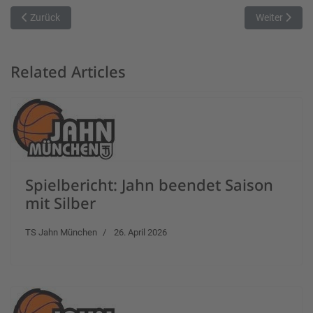
Vorheriger Beitrag: Mit Neuzugang und Energie zum klaren Auswärt
Nächster Beit
Zurück
Weiter
Related Articles
Spielbericht: Jahn beendet Saison
mit Silber
TS Jahn München
26. April 2026