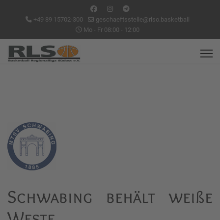
+49 89 15702-300
geschaeftsstelle@rlso.basketball
Mo - Fr 08:00 - 12:00
Schwabing behält weiße
Weste