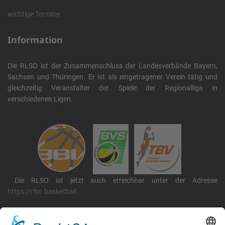
wichtige Termine
Information
Die RLSO ist der Zusammenschluss der Landesverbände Bayern,
Sachsen und Thüringen. Er ist als eingetragener Verein tätig und
gleichzeitig Veranstalter der Spiele der Regionalliga in
verschiedenen Ligen.
Die RLSO ist jetzt auch erreichbar unter der Adresse
https://rlso.basketball
Wir betreiben ...