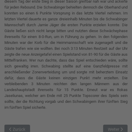
diesem Tag der erste Sieg in dieser Saison greifbar nah war und ackerte
für jeden Rebound. Die Schwabinger behielten dennoch die Oberhand und
konnten so einen 6 Punkte Vorsprung in das letzte Viertel nehmen. Im
letzten Viertel dauerte es ganze dreieinhalb Minuten bis die Schwabinger
Mannschaft durch Jamie Jäger die ersten Punkte erzielen konnte. Die
Gäste ließen sich nicht lange bitten und nutzten diese Schwächephase
ihrerseits für einen 8-0-Run, um in Führung zu gehen. In den folgenden
Minuten war der Korb für die Heimmannschaft wie zugenagelt und die
Gäste trafen wie sie wollten. Bei noch 3:13 Minuten Restzeit auf der Uhr
zeigte die neue Anzeigetafel einen Spielstand von 81-90 für die Gäste aus
Mittelfranken. Wer nun dachte, dass das Spiel entschieden wäre, sollte
sich gewaltig irren. Schwabing stellte auf eine Ganzfeldpresse mit
anschließender Zonenverteidung um und sorgte mit beherztem Einsatz
dafür, dass die Gäste keinen einzigen Punkt mehr erzielten. Die
verbleibenden 3 Minuten reichten den langen Männern aus der
Landeshauptstadt ihrerseits für 15 Punkte. Erneut war es Rokas
Jaseliunas, welcher am Ende mit 25 Punkte Topscorer des Spiels sein
sollte, der die Richtung vorgab und den Schwabingern ihrer fünften Sieg
im fünften Spiel sicherte.
Vorheriger Beitrag: Ansbachs Abgeklärtheit sichert Sieg in zerfahr
Nächster Beit
Zurück
Weiter