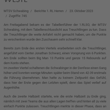
MTSV Schwabing
Berichte 1. RL Herren
23. Oktober 2023
Zugriffe: 745
Am Freitagabend bekam es der Tabellenführer der 1.RLSO, der MTSV
Schwabing, mit dem Tabellenschlusslicht aus Treuchtlingen zu tun. Dass
die Treuchtlinger die weite Anfahrt nicht gemacht haben, um die Punkte
zu verschenken wurde den Zuschauern sehr schnell klar.
Bereits zum Ende des ersten Viertels erarbeiteten sich die Treuchtlinger,
angeführt vom Center Jonathan Schwarz, einen Vorsprung von 6 Punkten.
Am Ende sollten beim Big Man 13 Punkte und ganze 15 Rebounds auf
dem Konto stehen.
Im zweiten Viertel schaltenen die Schwabinger in der Denfese einen Gang
höher und konnten wenige Minuten später beim Stand von 42-39 erstmals
die Führung übernehmen. Man hatte zu keinem Zeitpunkt das Gefühl,
dass hier der Erste gegen den Letzten spielt, denn das Spiel verlief auf
Augenhöhe.
Auch die zweite Halbzeit startete, wie die erste Halbzeit zu Ende ging,
nämlich mit zwei Teams die aus allen Lagen treffen und hinten all zu viele
einfach Punkte zulassen. Treuchtlingen merkte in dieser Phase, dass an