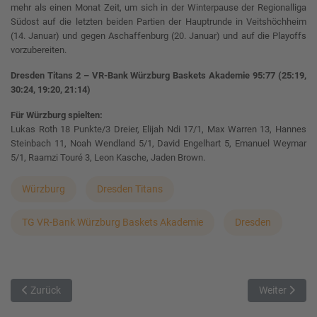
mehr als einen Monat Zeit, um sich in der Winterpause der Regionalliga
Südost auf die letzten beiden Partien der Hauptrunde in Veitshöchheim
(14. Januar) und gegen Aschaffenburg (20. Januar) und auf die Playoffs
vorzubereiten.
Dresden Titans 2 – VR-Bank Würzburg Baskets Akademie 95:77 (25:19,
30:24, 19:20, 21:14)
Für Würzburg spielten:
Lukas Roth 18 Punkte/3 Dreier, Elijah Ndi 17/1, Max Warren 13, Hannes
Steinbach 11, Noah Wendland 5/1, David Engelhart 5, Emanuel Weymar
5/1, Raamzi Touré 3, Leon Kasche, Jaden Brown.
Würzburg
Dresden Titans
TG VR-Bank Würzburg Baskets Akademie
Dresden
Vorheriger Beitrag: Setzt sich Haching nun doch ab?
Nächster Beit
Zurück
Weiter