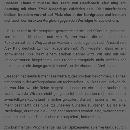
Dresden Titans 2 musste das Team von Headcoach Alex King am
Samstag mit einer 77:95-Niederlage zufrieden sein. Die Unterfranken
bleiben trotzdem vorerst auf Platz eins in der Nordgruppe und konnten
sich auch den direkten Vergleich gegen den Verfolger knapp sichern.
Ein 0:10-Start in die verspätet gestartete Partie und frühe Foulprobleme
von Hannes Steinbach und Max Warren waren die entscheidenden
Faktoren auf dem Weg zu einer Auswärtsniederlage, die nach Ansicht von
Alex King deutlich zu hoch ausgefallen ist: „Wir wussten, dass es ein
schwieriges Spiel beim einem starken Gegner wird. Wir sind mit viel
Selbstvertrauen hingefahren, das Ergebnis entspricht nicht wirklich der
Leistung, die die Jungs gezeigt haben“, so der Akademie-Cheftrainer.
„Dresden hat deutlich mehr Freiwürfe zugesprochen bekommen, Hannes
hat schon in der Anfangsphase ein technisches Foul kassiert, und von da
an war klar, wo die Reise hingeht und dass es ein langer Nachmittag
werden würde. Wir sind nicht gut gestartet und mussten mehrmals einem
zweistelligen Rückstand hinterher gelaufen. Danach haben wir es nicht
mehr geschafft, das Spiel zu unseren Gunsten zu drehen. Es ist eine
Niederlage, durch die die Jungs sehr motiviert worden sind, weiter hart zu
arbeiten und in der Tabelle oben mitzuspielen“, betont King.
Am kommenden Wochenende hat der Spitzenreiter spielfrei und dadurch