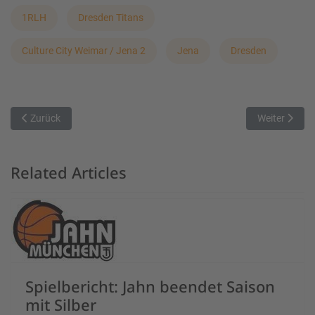
1RLH
Dresden Titans
Culture City Weimar / Jena 2
Jena
Dresden
Vorheriger Beitrag: Titans II beenden die Hauptrunde in der Culture C
Nächster Beit
Zurück
Weiter
Related Articles
Spielbericht: Jahn beendet Saison
mit Silber