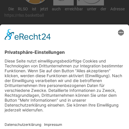
Die RLSO ist jetzt auch erreichbar unter der Adresse
https://rlso.basketball
Wir betreiben ...
RLSO Minikalender
August 2026
Mo
Di
Mi
Do
Fr
Sa
So
31
27
28
29
30
31
1
2
32
3
4
5
6
7
8
9
33
10
11
12
13
14
15
16