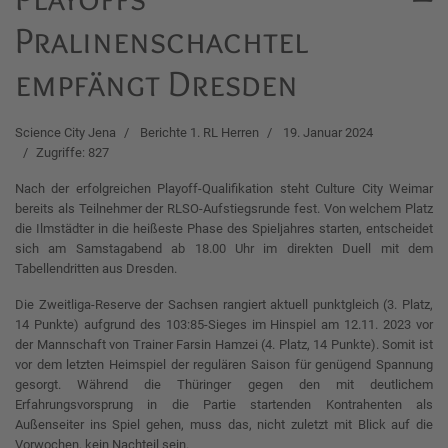
Pralinenschachtel
empfängt Dresden
Science City Jena
Berichte 1. RL Herren
19. Januar 2024
Zugriffe: 827
Nach der erfolgreichen Playoff-Qualifikation steht Culture City Weimar
bereits als Teilnehmer der RLSO-Aufstiegsrunde fest. Von welchem Platz
die Ilmstädter in die heißeste Phase des Spieljahres starten, entscheidet
sich am Samstagabend ab 18.00 Uhr im direkten Duell mit dem
Tabellendritten aus Dresden.
Die Zweitliga-Reserve der Sachsen rangiert aktuell punktgleich (3. Platz,
14 Punkte) aufgrund des 103:85-Sieges im Hinspiel am 12.11. 2023 vor
der Mannschaft von Trainer Farsin Hamzei (4. Platz, 14 Punkte). Somit ist
vor dem letzten Heimspiel der regulären Saison für genügend Spannung
gesorgt. Während die Thüringer gegen den mit deutlichem
Erfahrungsvorsprung in die Partie startenden Kontrahenten als
Außenseiter ins Spiel gehen, muss das, nicht zuletzt mit Blick auf die
Vorwochen, kein Nachteil sein.