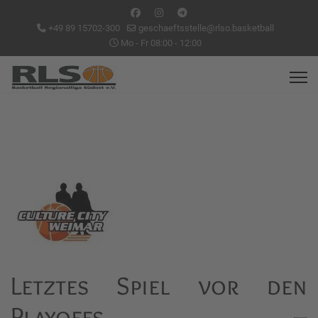
+49 89 15702-300
geschaeftsstelle@rlso.basketball
Mo - Fr 08:00 - 12:00
Letztes Spiel vor den
Playoffs –