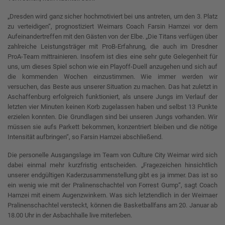
„Dresden wird ganz sicher hochmotiviert bei uns antreten, um den 3. Platz
zu verteidigen“, prognostiziert Weimars Coach Farsin Hamzei vor dem
Aufeinandertreffen mit den Gästen von der Elbe. „Die Titans verfügen über
zahlreiche Leistungsträger mit ProB-Erfahrung, die auch im Dresdner
ProA-Team mittrainieren. Insofern ist dies eine sehr gute Gelegenheit für
uns, um dieses Spiel schon wie ein Playoff-Duell anzugehen und sich auf
die kommenden Wochen einzustimmen. Wie immer werden wir
versuchen, das Beste aus unserer Situation zu machen. Das hat zuletzt in
Aschaffenburg erfolgreich funktioniert, als unsere Jungs im Verlauf der
letzten vier Minuten keinen Korb zugelassen haben und selbst 13 Punkte
erzielen konnten. Die Grundlagen sind bei unseren Jungs vorhanden. Wir
müssen sie aufs Parkett bekommen, konzentriert bleiben und die nötige
Intensität aufbringen“, so Farsin Hamzei abschließend.
Die personelle Ausgangslage im Team von Culture City Weimar wird sich
dabei einmal mehr kurzfristig entscheiden. „Fragezeichen hinsichtlich
unserer endgültigen Kaderzusammenstellung gibt es ja immer. Das ist so
ein wenig wie mit der Pralinenschachtel von Forrest Gump“, sagt Coach
Hamzei mit einem Augenzwinkern. Was sich letztendlich in der Weimaer
Pralinenschachtel versteckt, können die Basketballfans am 20. Januar ab
18.00 Uhr in der Asbachhalle live miterleben.