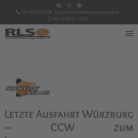
+49 89 15702-300
geschaeftsstelle@rlso.basketball
Mo - Fr 08:00 - 12:00
Letzte Ausfahrt Würzburg
– CCW zum