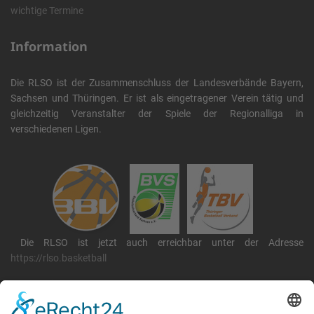
wichtige Termine
Information
Die RLSO ist der Zusammenschluss der Landesverbände Bayern,
Sachsen und Thüringen. Er ist als eingetragener Verein tätig und
gleichzeitig Veranstalter der Spiele der Regionalliga in
verschiedenen Ligen.
Die RLSO ist jetzt auch erreichbar unter der Adresse
https://rlso.basketball
Wir betreiben ...