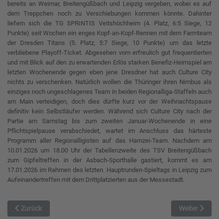
bereits an Weimar, Breitengüßbach und Leipzig vergeben, wobei es auf
dem Treppchen noch zu Verschiebungen kommen könnte. Dahinter
liefern sich die TG SPRINTIS Veitshöchheim (4. Platz, 6:5 Siege, 12
Punkte) seit Wochen ein enges Kopf-an-Kopf-Rennen mit dem Farmteam
der Dresden Titans (5. Platz, 5:7 Siege, 10 Punkte) um das letzte
verbliebene Playoff-Ticket. Abgesehen vom erfreulich gut frequentierten
und mit Blick auf den zu erwartenden Erlös starken Benefiz-Heimspiel am
letzten Wochenende gegen eben jene Dresdner hat auch Culture City
nichts zu verschenken. Natürlich wollen die Thüringer ihren Nimbus als
einziges noch ungeschlagenes Team in beiden Regionalliga-Staffeln auch
am Main verteidigen, doch dies dürfte kurz vor der Weihnachtspause
definitiv kein Selbstläufer werden. Während sich Culture City nach der
Partie am Samstag bis zum zweiten Januar-Wochenende in eine
Pflichtspielpause verabschiedet, wartet im Anschluss das härteste
Programm aller Regionalligisten auf das Hamzei-Team. Nachdem am
10.01.2026 um 18.00 Uhr der Tabellenzweite des TSV Breitengüßbach
zum Gipfeltreffen in der Asbach-Sporthalle gastiert, kommt es am
17.01.2026 im Rahmen des letzten Hauptrunden-Spieltags in Leipzig zum
Aufeinandertreffen mit dem Drittplatzierten aus der Messestadt.
Vorheriger Beitrag: Zwei Spiele, zwei Siege
Nächster Beit
Zurück
Weiter