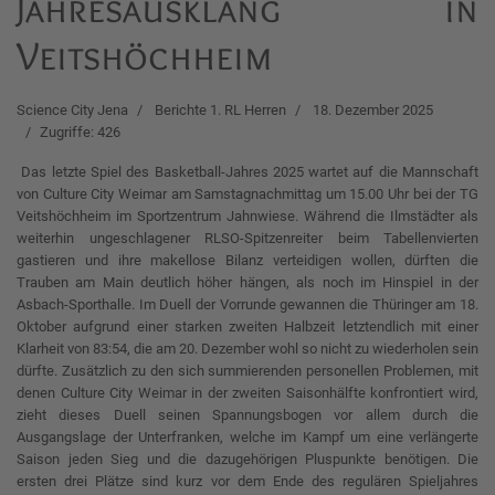
Jahresausklang in
Veitshöchheim
Science City Jena
Berichte 1. RL Herren
18. Dezember 2025
Zugriffe: 426
Das letzte Spiel des Basketball-Jahres 2025 wartet auf die Mannschaft
von Culture City Weimar am Samstagnachmittag um 15.00 Uhr bei der TG
Veitshöchheim im Sportzentrum Jahnwiese. Während die Ilmstädter als
weiterhin ungeschlagener RLSO-Spitzenreiter beim Tabellenvierten
gastieren und ihre makellose Bilanz verteidigen wollen, dürften die
Trauben am Main deutlich höher hängen, als noch im Hinspiel in der
Asbach-Sporthalle. Im Duell der Vorrunde gewannen die Thüringer am 18.
Oktober aufgrund einer starken zweiten Halbzeit letztendlich mit einer
Klarheit von 83:54, die am 20. Dezember wohl so nicht zu wiederholen sein
dürfte. Zusätzlich zu den sich summierenden personellen Problemen, mit
denen Culture City Weimar in der zweiten Saisonhälfte konfrontiert wird,
zieht dieses Duell seinen Spannungsbogen vor allem durch die
Ausgangslage der Unterfranken, welche im Kampf um eine verlängerte
Saison jeden Sieg und die dazugehörigen Pluspunkte benötigen. Die
ersten drei Plätze sind kurz vor dem Ende des regulären Spieljahres