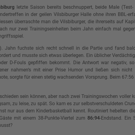
sbiburg
letzte Saison bereits beschnuppert, beide Male (Test-
ndertreffen in der geilen Vilsbiburger Halle ohne ihren BBL-erf
essen überraschte man die Vilsbiburger, die ihrerseits auf Kapi
nach nur zwei Trainingseinheiten beim Jahn einfach mal gege
griffsspiel.
. Jahn fuchste sich recht schnell in die Partie und fand ba
ordert und musste sich etwas überlegen. Ein üblicher Verdächti
er D-Fouls gepfiffen bekommt. Die Antwort war negativ, s
ener nahmen‘s mit einer Prise Humor und ließen sich nicht
quote, sorgte für einen stetig wachsenden Vorsprung. Beim 67:56 
schieden sein können, aber nach zwei Trainingswochen voller 
am, zu leise, zu spät. So kam es zur selbstverschuldeten Crun
st nur aus dem Kinderbasketball kennt. Routiniert hebelten die
 Gäste mit einem 38-Punkte-Viertel zum
86:94
-Endstand. Ein 
wusst?