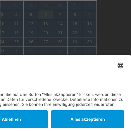
1
27
28
29
30
31
1
2
2
3
4
5
6
7
8
9
3
10
11
12
13
14
15
16
4
17
18
19
20
21
22
23
5
24
25
26
27
28
29
30
6
31
1
2
3
4
5
6