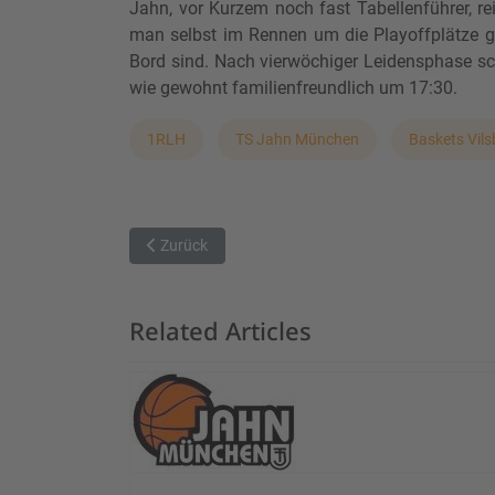
Jahn, vor Kurzem noch fast Tabellenführer, rei
man selbst im Rennen um die Playoffplätze g
Bord sind. Nach vierwöchiger Leidensphase sc
wie gewohnt familienfreundlich um 17:30.
1RLH
TS Jahn München
Baskets Vils
Vorheriger Beitrag: Späte Aufholjagd wird nicht bel
Zurück
Related Articles