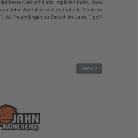
rittbeste Korbverhältnis impliziert indes, dass
ominenten Ausfällen endlich mal alle Mann an
. ist Treuchtlingen zu Besuch im Jahn, Tipoff
Nächster Beitrag: TTL Bambe
Weiter