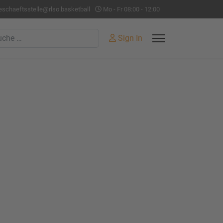
eschaeftsstelle@rlso.basketball
Mo - Fr 08:00 - 12:00
hen
Sign In