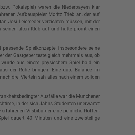
 bzw. Pokalspiel) waren die Niederbayern klar
ahrenen Aufbauspieler Moritz Trieb an, der auf
tän Josi Leierseder verzichten müssen, mit der
n seinen alten Klub auf und hatte promt einen
ld passende Spielkonzepte, insbesondere seine
ger der Gastgeber teste gleich mehrmals aus, ob
o wurde aus einem physischem Spiel bald ein
 aus der Ruhe bringen. Eine gute Balance im
nach drei Vierteln sah alles nach einem soliden
krankheitsbedingter Ausfälle war die Münchener
chtime, in der sich Jahns Studenten unerwartet
 erfahrenen Vilsbiburger eine peinliche Hoffen-
Spiel dauert 40 Minuten und eine zweistellige