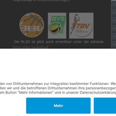
3
3
3
3
3
Die RLSO ist jetzt auch erreichbar unter der Adresse
3
https://rlso.basketball
Wir betreiben ...
 By
JoomShaper