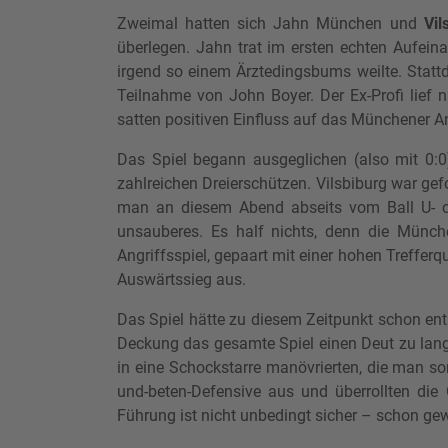
Zweimal hatten sich Jahn München und
Vil
überlegen. Jahn trat im ersten echten Aufeina
irgend so einem Ärztedingsbums weilte. Stattd
Teilnahme von John Boyer. Der Ex-Profi lief 
satten positiven Einfluss auf das Münchener An
Das Spiel begann ausgeglichen (also mit 0:0)
zahlreichen Dreierschützen. Vilsbiburg war gef
man an diesem Abend abseits vom Ball U- od
unsauberes. Es half nichts, denn die Münch
Angriffsspiel, gepaart mit einer hohen Treffer
Auswärtssieg aus.
Das Spiel hätte zu diesem Zeitpunkt schon ent
Deckung das gesamte Spiel einen Deut zu langs
in eine Schockstarre manövrierten, die man son
und-beten-Defensive aus und überrollten die
Führung ist nicht unbedingt sicher – schon ge