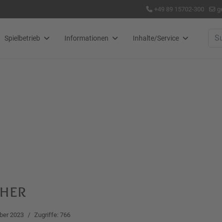
+49 89 15702-300
g
Suc
Spielbetrieb
Informationen
Inhalte/Service
cher
ber 2023
Zugriffe: 766