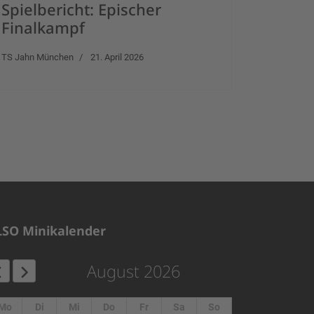
Spielbericht: Epischer
Finalkampf
TS Jahn München
21. April 2026
LSO Minikalender
August 2026
Mo
Di
Mi
Do
Fr
Sa
So