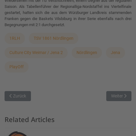
Wiedersehen mit der TG Veitshöchheim, einem Gegner aus der regulären
Saison. Als Tabellenführer der Regionalliga-Nordstaffel ins Viertelfinale
gestartet, hatten sich die aus dem Würzburger Landkreis stammenden
Franken gegen die Baskets Vilsbiburg in ihrer Serie ebenfalls nach drei
Begegnungen mit 2:1 durchgesetzt.
1RLH
TSV 1861 Nördlingen
Culture City Weimar / Jena 2
Nördlingen
Jena
PlayOff
Vorheriger Beitrag: Spiel 1 in Veits
Nächster Beit
Zurück
Weiter
Related Articles