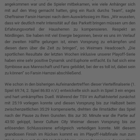
angekommen war und die Spieler mitbekamen, wie viele Anhänger sich
mit auf den Weg gemacht hatten, ging ein Ruck durchs Team“, sagte
Cheftrainer Farsin Hamzei nach dem Auswärtssieg im Ries. „Wir wussten,
dass wir deutlich mehr Intensität auf das Parkett bringen müssen um den
Erfahrungsvorteil der Hausherren zu kompensieren. Respekt an
Nördlingen. Sie haben mit viel Energie begonnen, bevor es uns im Verlauf
der zweiten Hälfte gelungen ist, einen Vorsprung zu erkämpfen und
diesen dann über die Zeit zu bringen“, so Weimars Headcoach. „Die
sportlichen Resultate der letzten Wochen inklusive unserer Playoff-Serie
haben eine sehr positive Dynamik und Euphorie entfacht. Es hat sich eine
Symbiose aus Mannschaft und Fans gebildet, bei der es toll ist, dabei sein
zu können“ so Farsin Hamzei abschließend.
Wie schon in den bisherigen Aufeinandertreffen dieser Viertelfinalserie (1.
Spiel 69:74, 2. Spiel 86:83 n.V.) entwickelte sich auch in Spiel 3 ein enges
und hart umkämpftes Duell. Während der TSV im Auftaktviertel zunächst
mit 25:19 vorlegen konnte und diesen Vorsprung bis zur Halbzeit beim
zwischenzeitlichen 35:29 kompensierte, drehten die Ilmstädter das Spiel
nach der Pause zu ihren Gunsten. Bis zur 30. Minute war die Partie auf
43:50 gekippt, bevor Culture City Weimar diesen Vorsprung bis zur
erlösenden Schlusssirene erfolgreich verteidigen konnte. Mit diesem
grandiosen Finish im Rücken kommt es im Playoff-Halbfinale nun zum