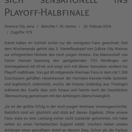
Playoff-Halbfinale
Science City Jena
Berichte 1. RL Herren
20. Februar 2024
Zugriffe: 979
Damit hatten im Vorfeld sicher nur die wenigsten Fans gerechnet. Seit
dem Wochenende gehört das 3. Viertelfinalspiel von Culture City Weimar
zur erfolgreichen Historie des noch jungen Vereins. Die Mannschaft von
Farsin Hamzei bezwang den gastgebenden TSV Nördlingen am
Sonntagabend mit 69:66 und siegt sich mit dieser Sensation verdient ins
Playoff-Halbfinale. Von gut 80 mitgereiste Weimaer Fans in dem mit 1.500
Zuschauern gefüllten Hexenkessel der Hermann-Kessler-Halle lautstark
und euphorisch unterstützt, wuchs der krasse Underdog aus Thüringen
während des Duells über sich hinaus und feierte nach der faustdicken
Überraschung gemeinsam mit den Anhängern überschwänglich.
„Es ist der größte Erfolg in der noch jungen Weimaer Vereinsgeschichte.
Natürlich sind wir glücklich und stolz auf dieses Ergebnis. Ohne unsere
Fans wäre so eine Leistung sicher nicht zustande gekommen. Ich habe
selten so einen fantastischen Support erlebt. Insofern haben unsere
Anhänger einen gewaltigen Anteil an diesem Sieg. Schon als der Fanbus