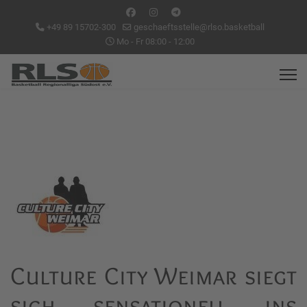
+49 89 15702-300
geschaeftsstelle@rlso.basketball
Mo - Fr 08:00 - 12:00
Culture City Weimar siegt
sich sensationell ins