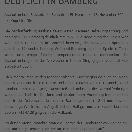
deutlich in Bamberg
Aschaffenburg Baskets
Berichte 1. RL Herren
18. November 2024
Zugriffe: 706
Die Aschaffenburg Baskets feiern einen weiteren Befreiungsschlag und
schlagen TTL Bamberg deutlich mit 95.61. Die Bedeutung des Spiels war
wohl allen Beteiligten im Vorfeld bewusst, die Vorzeichen sprachen
allerdings für Aschaffenburg. Während Bamberg zuletzt 4 Spiele in Folge
verlor und einige Spieler kompensieren musste, sammelten die
Aschaffenburger in der Vorwoche mit dem Sieg gegen Neustadt viel
Selbstvertrauen.
Dies merkte man beiden Mannschaften zu Spielbeginn deutlich an. Nach
einem 7:0 Start für die Gäste und einer Auszeit vom TTL Coach, fand
Bamberg ins Spiel (8:7). Anschließend nahmen die Aschaffenburger
wieder das Heft in die Hand und bauten ihren Vorsprung kontinuierlich
aus. In der Defense hatte man die Bamberger gut im Griff und ließ nur
schwierige Würfe zu. Im Angriff lief der Ball gut und alle Spieler konnten
scoren . Mit 47:28 ging es in die Halbzeit.
Im dritten Viertel matchte man die Energie der Bamberger von Beginn an,
nur Bambergs Besten Yohe bekam man nicht so in den Griff.