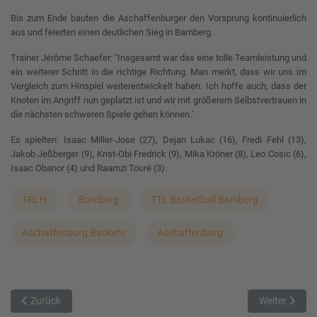
Bis zum Ende bauten die Aschaffenburger den Vorsprung kontinuierlich
aus und feierten einen deutlichen Sieg in Bamberg.
Trainer Jérôme Schaefer: "Insgesamt war das eine tolle Teamleistung und
ein weiterer Schritt in die richtige Richtung. Man merkt, dass wir uns im
Vergleich zum Hinspiel weiterentwickelt haben. Ich hoffe auch, dass der
Knoten im Angriff nun geplatzt ist und wir mit größerem Selbstvertrauen in
die nächsten schweren Spiele gehen können."
Es spielten: Isaac Miller-Jose (27), Dejan Lukac (16), Fredi Fehl (13),
Jakob Jeßberger (9), Krist-Obi Fredrick (9), Mika Kröner (8), Leo Cosic (6),
Isaac Obanor (4) und Raamzi Touré (3).
1RLH
Bamberg
TTL Basketball Bamberg
Aschaffenburg Baskets
Aschaffenburg
Vorheriger Beitrag: Erster Auswärtssieg in Augsburg
Nächster Bei
Zurück
Weiter