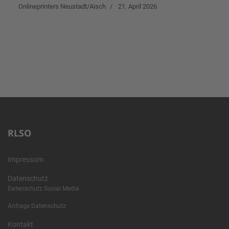
Onlineprinters Neustadt/Aisch
21. April 2026
RLSO
Impressum
Datenschutz
Datenschutz Social Media
Anfrage Datenschutz
Kontakt