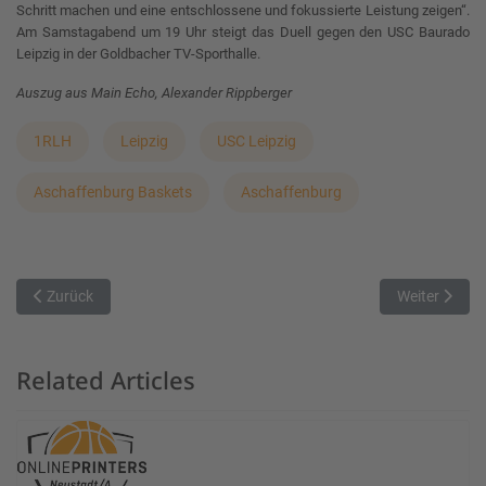
Schritt machen und eine entschlossene und fokussierte Leistung zeigen“.
Am Samstagabend um 19 Uhr steigt das Duell gegen den USC Baurado
Leipzig in der Goldbacher TV-Sporthalle.
Auszug aus Main Echo, Alexander Rippberger
1RLH
Leipzig
USC Leipzig
Aschaffenburg Baskets
Aschaffenburg
Vorheriger Beitrag: hapa Ansbach Piranhas - TVA Augsburg Vorberi
Nächster Bei
Zurück
Weiter
Related Articles