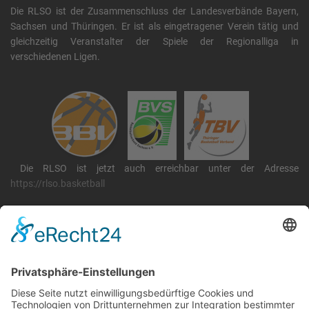
Die RLSO ist der Zusammenschluss der Landesverbände Bayern,
Sachsen und Thüringen. Er ist als eingetragener Verein tätig und
gleichzeitig Veranstalter der Spiele der Regionalliga in
verschiedenen Ligen.
Die RLSO ist jetzt auch erreichbar unter der Adresse
https://rlso.basketball
Wir betreiben ...
RLSO Minikalender