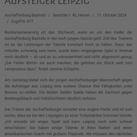
Aufsteiger Leipzig
Aschaffenburg Baskets
Berichte 1. RL Herren
11. Oktober 2024
Zugriffe: 877
Rundumerneuerung ist das Stichwort, wenn es um den Kader der
Aschaffenburg Baskets in der noch jungen Saison geht. Ziel des Trainers
ist es die Leistungen der Talente konstant hoch zu halten. Dass das
mitunter schwierig sein kann, wurde beim vergangenen Spiel in Weimar
noch deutlich – ab und an zu unkonzentriert und nicht abgezockt genug.
„Die Fehler dürfen sie auch machen, die gehören ein Stück weit zum
Lernprozess dazu“, findet Jerome Schaefer.
Am Samstag bietet sich der jungen Aschaffenburger Mannschaft gegen
die Aufsteiger aus Leipzig eine weitere Chance ihre Fähigkeiten unter
Beweis zu stellen. Die letzten beiden Spiele haben die Sachsen gegen
Breitengüßbach und Veitshöchheim deutlich verloren.
Der Trainer der Aschaffenburger erwartet eine engere Partie und ist sich
sicher, dass es bei den Leipzigern zu einer Trotzreaktion kommen könnte.
„Ich erwarte ein enges Spiel und kann Leipzig noch sehr schwer
einschätzen. Sie haben einige Talente in ihren Reihen und einen
amerikanischen Coach mit großem Playbook. Wir müssen den nächsten