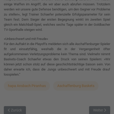
einige Waffen im Angriff, die wir aber auch abrufen müssen. Trotzdem
werden wir unsere gute Defense benötigen, um den Gegner vor Probleme
zu stellen«, legt Trainer Schaefer potenzielle Erfolgsparameter für sein
Team fest. Dem Sieger der ersten Begegnung winkt im zweiten Spiel
gleich ein Matchball-Spiel, welches sechs Tage später in der Goldbacher
TV-Sporthalle steigen wird.
»Unbeschwert und mit Freude«
Für den Auftakt in die Playoffs meldeten sich alle Aschaffenburger Spieler
fit und einsatzfähig, weshalb die in der Vergangenheit öfter
aufgekommenen Verletzungsprobleme kein Thema sind. Vielmehr nimmt
Baskets-Coach Schaefer etwas den Druck von seinen Spielern: »Wir
können jetzt schon stolz auf diese geschichtsträchtige Saison sein. Von
daher erwarte ich, dass die Jungs unbeschwert und mit Freude drauf
losspielen.“
hapa Ansbach Piranhas
Aschaffenburg Baskets
Vorheriger Beitrag: TTL Bamberg in Unterhaching unter Zugzwang
Nächster Beit
Zurück
Weiter