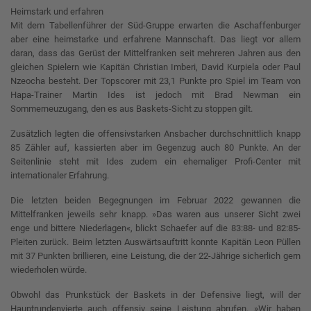
Heimstark und erfahren
Mit dem Tabellenführer der Süd-Gruppe erwarten die Aschaffenburger
aber eine heimstarke und erfahrene Mannschaft. Das liegt vor allem
daran, dass das Gerüst der Mittelfranken seit mehreren Jahren aus den
gleichen Spielern wie Kapitän Christian Imberi, David Kurpiela oder Paul
Nzeocha besteht. Der Topscorer mit 23,1 Punkte pro Spiel im Team von
Hapa-Trainer Martin Ides ist jedoch mit Brad Newman ein
Sommerneuzugang, den es aus Baskets-Sicht zu stoppen gilt.
Zusätzlich legten die offensivstarken Ansbacher durchschnittlich knapp
85 Zähler auf, kassierten aber im Gegenzug auch 80 Punkte. An der
Seitenlinie steht mit Ides zudem ein ehemaliger Profi-Center mit
internationaler Erfahrung.
Die letzten beiden Begegnungen im Februar 2022 gewannen die
Mittelfranken jeweils sehr knapp. »Das waren aus unserer Sicht zwei
enge und bittere Niederlagen«, blickt Schaefer auf die 83:88- und 82:85-
Pleiten zurück. Beim letzten Auswärtsauftritt konnte Kapitän Leon Püllen
mit 37 Punkten brillieren, eine Leistung, die der 22-Jährige sicherlich gern
wiederholen würde.
Obwohl das Prunkstück der Baskets in der Defensive liegt, will der
Hauptrundenvierte auch offensiv seine Leistung abrufen. »Wir haben