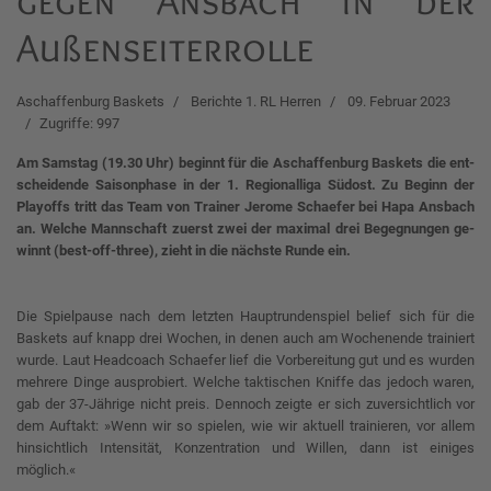
gegen Ansbach in der
Außenseiterrolle
Aschaffenburg Baskets
Berichte 1. RL Herren
09. Februar 2023
Zugriffe: 997
Am Sams­tag (19.30 Uhr) be­ginnt für die Aschaf­fen­burg Bas­kets die ent­
schei­den­de Sai­son­pha­se in der 1. Re­gio­nal­li­ga Südost. Zu Be­ginn der
Play­offs tritt das Team von Trai­ner Je­ro­me Schae­fer bei Ha­pa Ans­bach
an. Wel­che Mann­schaft zu­erst zwei der ma­xi­mal drei Be­geg­nun­gen ge­
winnt (best-off-th­ree), zieht in die nächs­te Run­de ein.
Die Spielpause nach dem letzten Hauptrundenspiel belief sich für die
Baskets auf knapp drei Wochen, in denen auch am Wochenende trainiert
wurde. Laut Headcoach Schaefer lief die Vorbereitung gut und es wurden
mehrere Dinge ausprobiert. Welche taktischen Kniffe das jedoch waren,
gab der 37-Jährige nicht preis. Dennoch zeigte er sich zuversichtlich vor
dem Auftakt: »Wenn wir so spielen, wie wir aktuell trainieren, vor allem
hinsichtlich Intensität, Konzentration und Willen, dann ist einiges
möglich.«