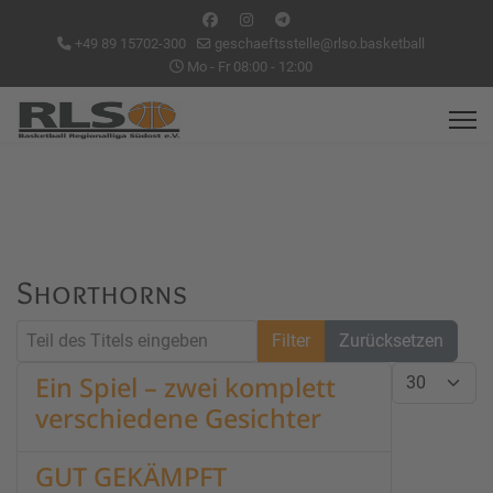
+49 89 15702-300
geschaeftsstelle@rlso.basketball
Mo - Fr 08:00 - 12:00
Shorthorns
Teil des Titels eingeben
Filter
Zurücksetzen
Anzeige #
Ein Spiel – zwei komplett
verschiedene Gesichter
GUT GEKÄMPFT