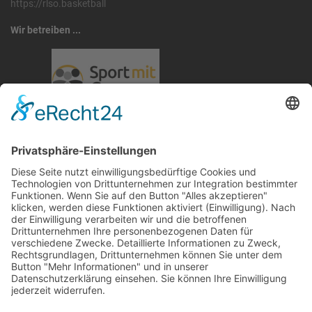
https://rlso.basketball
Wir betreiben ...
RLSO Minikalender
August 2026
Mo
Di
Mi
Do
Fr
Sa
So
31
27
28
29
30
31
1
2
32
3
4
5
6
7
8
9
33
10
11
12
13
14
15
16
34
17
18
19
20
21
22
23
35
24
25
26
27
28
29
30