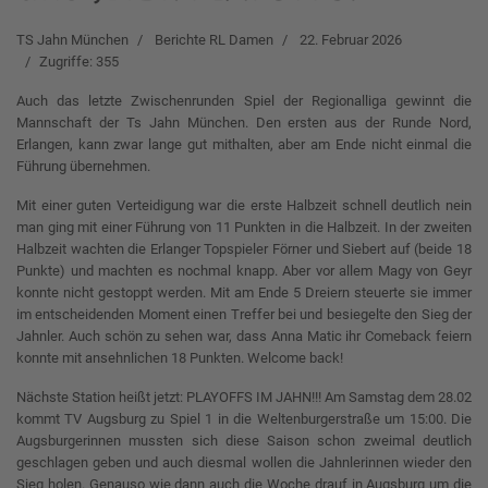
TS Jahn München
Berichte RL Damen
22. Februar 2026
Zugriffe: 355
Auch das letzte Zwischenrunden Spiel der Regionalliga gewinnt die
Mannschaft der Ts Jahn München. Den ersten aus der Runde Nord,
Erlangen, kann zwar lange gut mithalten, aber am Ende nicht einmal die
Führung übernehmen.
Mit einer guten Verteidigung war die erste Halbzeit schnell deutlich nein
man ging mit einer Führung von 11 Punkten in die Halbzeit. In der zweiten
Halbzeit wachten die Erlanger Topspieler Förner und Siebert auf (beide 18
Punkte) und machten es nochmal knapp. Aber vor allem Magy von Geyr
konnte nicht gestoppt werden. Mit am Ende 5 Dreiern steuerte sie immer
im entscheidenden Moment einen Treffer bei und besiegelte den Sieg der
Jahnler. Auch schön zu sehen war, dass Anna Matic ihr Comeback feiern
konnte mit ansehnlichen 18 Punkten. Welcome back!
Nächste Station heißt jetzt: PLAYOFFS IM JAHN!!! Am Samstag dem 28.02
kommt TV Augsburg zu Spiel 1 in die Weltenburgerstraße um 15:00. Die
Augsburgerinnen mussten sich diese Saison schon zweimal deutlich
geschlagen geben und auch diesmal wollen die Jahnlerinnen wieder den
Sieg holen. Genauso wie dann auch die Woche drauf in Augsburg um die