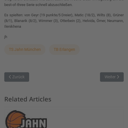
best-of-three Serie schnell abzuschließen.
Es spielten: von Geyr (19 punkte/5 Dreier), Matic (18/2), Wilts (8), Grüner
(8/1), Blanarik (8/2), Wimmer (3), Otterbein (2), Helvida, Ömer, Neumann,
Ilenikhena
jh
TS Jahn München
TB Erlangen
Vorheriger Beitrag: Erste Niederlage in der Zwischenrunde
Nächster Beit
Zurück
Weiter
Related Articles