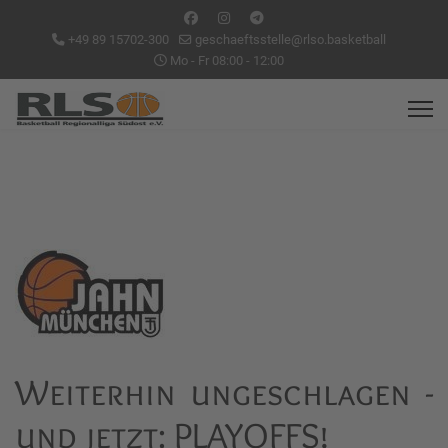
+49 89 15702-300
geschaeftsstelle@rlso.basketball
Mo - Fr 08:00 - 12:00
Weiterhin ungeschlagen -
und jetzt: PLAYOFFS!