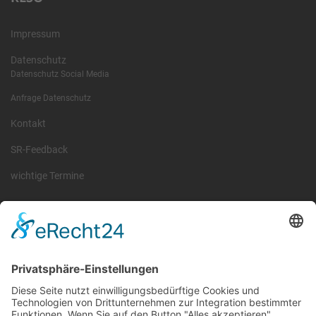
Impressum
Datenschutz
Datenschutz Social Media
Anfrage Datenschutz
Kontakt
SR-Feedback
wichtige Termine
Information
Die RLSO ist der Zusammenschluss der Landesverbände Bayern,
Sachsen und Thüringen. Er ist als eingetragener Verein tätig und
gleichzeitig Veranstalter der Spiele der Regionalliga in
verschiedenen Ligen.