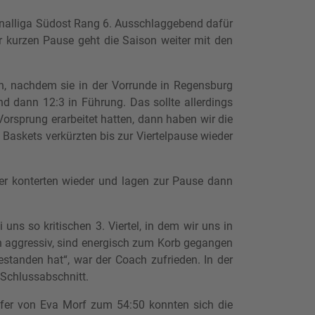
onalliga Südost Rang 6. Ausschlaggebend dafür
r kurzen Pause geht die Saison weiter mit den
n, nachdem sie in der Vorrunde in Regensburg
d dann 12:3 in Führung. Das sollte allerdings
 Vorsprung erarbeitet hatten, dann haben wir die
Baskets verkürzten bis zur Viertelpause wieder
ger konterten wieder und lagen zur Pause dann
ns so kritischen 3. Viertel, in dem wir uns in
en aggressiv, sind energisch zum Korb gegangen
estanden hat“, war der Coach zufrieden. In der
 Schlussabschnitt.
effer von Eva Morf zum 54:50 konnten sich die