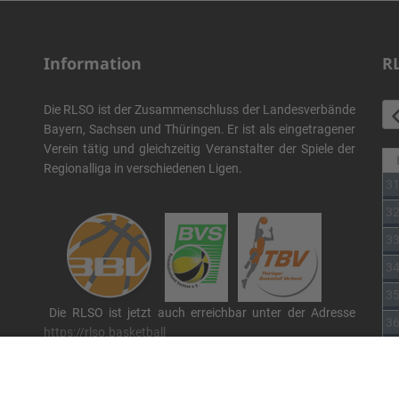
Information
R
Die RLSO ist der Zusammenschluss der Landesverbände
Bayern, Sachsen und Thüringen. Er ist als eingetragener
Verein tätig und gleichzeitig Veranstalter der Spiele der
Regionalliga in verschiedenen Ligen.
3
3
3
3
3
Die RLSO ist jetzt auch erreichbar unter der Adresse
3
https://rlso.basketball
Wir betreiben ...