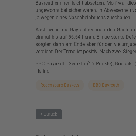
Bayreutherinnen leicht absetzen. Morf war diesm
ungewohnt ballsicher waren. In Abwesenheit von
ja wegen eines Nasenbeinbruchs zuschauen.
Auch wenn die Bayreutherinnen den Gästen n
einmal bis auf 55:54 heran. Einige starke Defe
sorgten dann am Ende aber für den vielumjubel
verdient. Der Trend ist positiv. Nach zwei Siege
BBC Bayreuth: Seiferth (15 Punkte), Boubaki (1
Hering.
Regensburg Baskets
BBC Bayreuth
Vorheriger Beitrag: Baskets verlieren letztes Haupt
Zurück