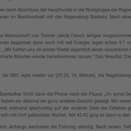
gen nach Abschluss der Hauptrunde in der Nordgruppe der Regi
rinnen im Nachbarduell mit den Regensburg Baskets. Nach eine
die Mannschaft von Trainer Jakob Fersch einiges vorgenomme
nnen begannen dann auch mit viel Energie, lagen schon 9:1 un
: „Wir hatten uns im ersten Viertel eigentlich einen souveränen
trierte Minuten wieder herankommen lassen.“ Das Resultat: Die 
: der BBC legte wieder vor (25:20, 16. Minute), die Regensbur
ayreuther Sicht dann die Phase nach der Pause. „Im sonst bei u
en, haben wir diesmal ein ganz anderes Gesicht gezeigt. Wir war
et, während gleichzeitig auf der anderen Seite die Defense g
ferth mit fünf geblockten Würfen. Mit 42:42 ging es dann in den
Krimi. Anfangs wechselte die Führung ständig. Nach einem Tr