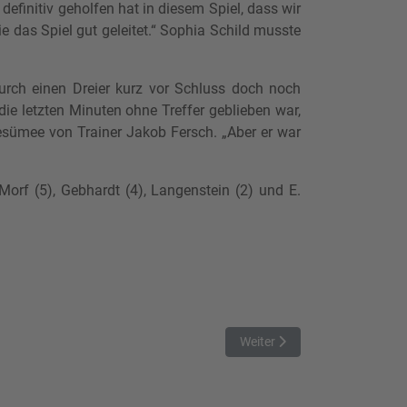
definitiv geholfen hat in diesem Spiel, dass wir
e das Spiel gut geleitet.“ Sophia Schild musste
rch einen Dreier kurz vor Schluss doch noch
die letzten Minuten ohne Treffer geblieben war,
Resümee von Trainer Jakob Fersch. „Aber er war
 Morf (5), Gebhardt (4), Langenstein (2) und E.
Nächster Beitrag: KLARES 
Weiter