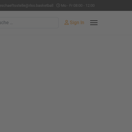
eschaeftsstelle@rlso.basketball
Mo - Fr 08:00 - 12:00
hen
Sign In