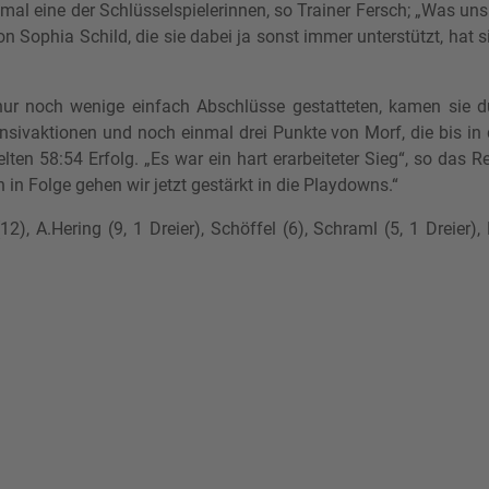
al eine der Schlüsselspielerinnen, so Trainer Fersch; „Was uns 
 Sophia Schild, die sie dabei ja sonst immer unterstützt, hat si
ur noch wenige einfach Abschlüsse gestatteten, kamen sie du
nsivaktionen und noch einmal drei Punkte von Morf, die bis in 
ten 58:54 Erfolg. „Es war ein hart erarbeiteter Sieg“, so das 
n in Folge gehen wir jetzt gestärkt in die Playdowns.“
2), A.Hering (9, 1 Dreier), Schöffel (6), Schraml (5, 1 Dreier),
rundenspiel in Bayreuth mit 54:58 (27:25)