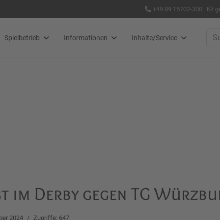
+49 89 15702-300
g
Suc
Spielbetrieb
Informationen
Inhalte/Service
gt im Derby gegen TG Würzbu
ber 2024
Zugriffe: 647