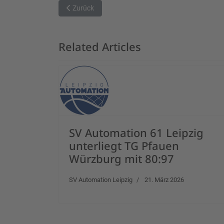
Vorheriger Beitrag: Der heiß ersehnte Sieg
Zurück
Related Articles
SV Automation 61 Leipzig
unterliegt TG Pfauen
Würzburg mit 80:97
SV Automation Leipzig
21. März 2026