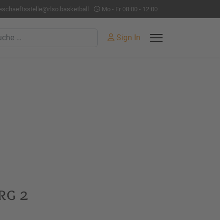
eschaeftsstelle@rlso.basketball
Mo - Fr 08:00 - 12:00
hen
Sign In
rg 2