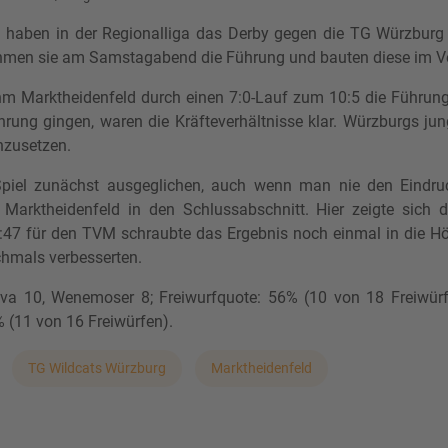
 haben in der Regionalliga das Derby gegen die TG Würzburg 
men sie am Samstagabend die Führung und bauten diese im Verl
 Marktheidenfeld durch einen 7:0-Lauf zum 10:5 die Führung. S
hrung gingen, waren die Kräfteverhältnisse klar. Würzburgs j
nzusetzen.
 Spiel zunächst ausgeglichen, auch wenn man nie den Eindr
 Marktheidenfeld in den Schlussabschnitt. Hier zeigte sich 
67:47 für den TVM schraubte das Ergebnis noch einmal in die H
chmals verbesserten.
a 10, Wenemoser 8; Freiwurfquote: 56% (10 von 18 Freiwürfe
% (11 von 16 Freiwürfen).
TG Wildcats Würzburg
Marktheidenfeld