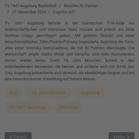
TV 1847 Augsburg Basketball
Berichte RL Damen
21. November 2024
Zugriffe: 627
TV 1847 Augsburg lieferte in der heimischen TVA-Halle ein
leidenschaftliches und intensives Spiel, musste sich jedoch am Ende
denkbar knapp geschlagen geben. Mit großem Einsatz und einer
zwischenzeitlichen Zehn-Punkte-Führung begeisterte Augsburg die Fans,
allen voran Veronika Semykasheva, die mit 20 Punkten überzeugte. Die
Mannschaft zeigte starke Moral und kämpfte sich trotz Rückständen
immer wieder heran. Doch TS Jahn München behielt in den
entscheidenden Momenten die Nerven und sicherte sich mit 83:80 den
Sieg. Augsburg präsentierte sich dennoch als ebenbürtiger Gegner und bot
eine beeindruckende Vorstellung auf hohem Niveau.
RLD
TS Jahn München
Augsburg
TV 1847 Augsburg
München
Vorheriger Beitrag: Marktheidenfeld besiegt Schwabach
Nächster Beit
Zurück
Weiter