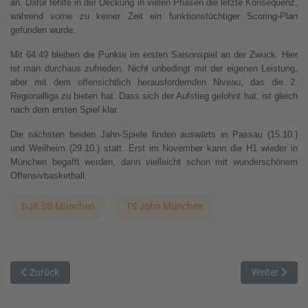
an. Dafür fehlte in der Deckung in vielen Phasen die letzte Konsequenz,
während vorne zu keiner Zeit ein funktionstüchtiger Scoring-Plan
gefunden wurde.
Mit 64:49 bleiben die Punkte im ersten Saisonspiel an der Zwuck. Hier
ist man durchaus zufrieden. Nicht unbedingt mit der eigenen Leistung,
aber mit dem offensichtlich herausfordernden Niveau, das die 2.
Regionalliga zu bieten hat. Dass sich der Aufstieg gelohnt hat, ist gleich
nach dem ersten Spiel klar.
Die nächsten beiden Jahn-Spiele finden auswärts in Passau (15.10.)
und Weilheim (29.10.) statt. Erst im November kann die H1 wieder in
München begafft werden, dann vielleicht schon mit wunderschönem
Offensivbasketball.
DJK SB München
TS Jahn München
Vorheriger Beitrag: Eine gute Halbzeit ermöglicht Weilheim gegen P
Nächster Bei
Zurück
Weiter