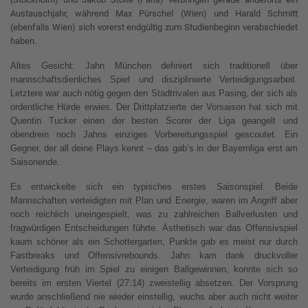
Austauschjahr, während Max Pürschel (Wien) und Harald Schmitt
(ebenfalls Wien) sich vorerst endgültig zum Studienbeginn verabschiedet
haben.
Altes Gesicht: Jahn
München
definiert sich traditionell über
mannschaftsdienliches Spiel und
disziplinierte Verteidigungsarbeit.
Letztere
war auch nötig gegen den Stadtrivalen aus Pasing,
der sich als
ordentliche Hürde erwies.
Der
Drittplatzierte der Vorsaison
hat sich mit
Quentin Tucker einen der besten Scorer der
Liga
geangelt
und
obendrein noch Jahns einziges Vorbereitungsspiel gescoutet. Ein
Gegner, der all deine Plays kennt – das gab‘s in der Bayernliga erst am
Saisonende.
Es entwickelte sich ein typisches erstes Saisonspiel. Beide
Mannschaften verteidigten mit Plan und Energie, waren im Angriff aber
noch reichlich uneingespielt, was zu zahlreichen Ballverlusten und
fragwürdigen Entscheidungen führte. Ästhetisch war das Offensivspiel
kaum schöner als ein Schottergarten, Punkte gab es meist nur durch
Fastbreaks und Offensivrebounds. Jahn kam dank druckvoller
Verteidigung früh im Spiel zu einigen Ballgewinnen, konnte sich so
bereits im ersten Viertel (27:14) zweistellig absetzen. Der Vorsprung
wurde anschließend nie wieder einstellig, wuchs aber auch nicht weiter