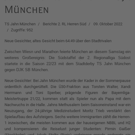
München
TS Jahn München
Berichte 2. RL Herren Süd
09. Oktober 2022
Zugriffe: 952
Neue Gesichter, altes Gesicht beim 64:49 über den Stadtrivalen
Zwischen Wiesn und Marathon feierte München an diesem Samstag ein
weiteres Großereignis: Die Südstaffel der 2. Regionalliga Südost
startete in die Saison 22/23 mit dem Stadtderby TS Jahn München
gegen DJK SB München.
Neue Gesichter: Bei Jahn München wurde der Kader in der Sommerpause
ordentlich durchgerüttelt. Die Ü30-Fraktion aus Torsten Walter, Xandi
Herrmann und Toni Sperber, prägende Figuren der Bayernliga-
Meistertruppe 21/22, kommen statt als Spieler nun als Papa mit dem
Nachwuchs in die Halle. Jahns Methusalem beim Saisoneinstand war ein
Neuzugang, der 24-jährige Medizinstudent Moritz Trieb verstärkt den
Spielaufbau des Aufsteigers. Sechs weitere Immigranten zählt die Herren-
1 inzwischen, die meisten kommen aus der hauseigenen NBBL und H2
und kompensieren die Reiselust junger Studenten: Pirmin Gaißer
(Stockholm) und Jakob Stolte (Paris) verbringen gerade anderorts ein