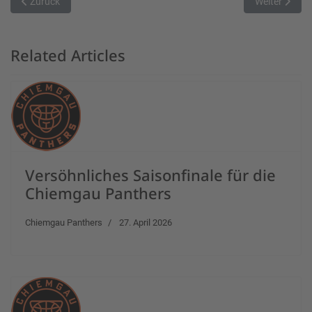
Vorheriger Beitrag: Spannung bis zur letzten Sekunde
Nächster Bei
Zurück
Weiter
Related Articles
Versöhnliches Saisonfinale für die
Chiemgau Panthers
Chiemgau Panthers
27. April 2026