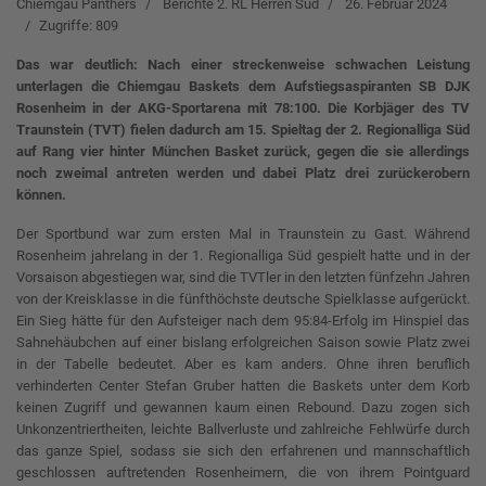
Chiemgau Panthers
Berichte 2. RL Herren Süd
26. Februar 2024
Zugriffe: 809
Das war deutlich: Nach einer streckenweise schwachen Leistung
unterlagen die
Chiemgau Baskets dem
Aufstiegsaspiranten SB DJK
Rosenheim in der AKG-Sportarena mit 78:100.
Die Korbjäger des
TV
Traunstein (TVT) fielen dadurch am 15. Spieltag der 2. Regionalliga Süd
auf Rang vier hinter München Basket zurück, gegen die sie allerdings
noch zweimal antreten werden und dabei Platz drei zurückerobern
können.
Der Sportbund war zum ersten Mal in Traunstein zu Gast. Während
Rosenheim jahrelang in der 1. Regionalliga Süd gespielt hatte und in der
Vorsaison abgestiegen war, sind die TVTler in den letzten fünfzehn Jahren
von der Kreisklasse in die fünfthöchste deutsche Spielklasse aufgerückt.
Ein Sieg hätte für den Aufsteiger nach dem 95:84-Erfolg im Hinspiel das
Sahnehäubchen auf einer bislang erfolgreichen Saison sowie Platz zwei
in der Tabelle bedeutet. Aber es kam anders. Ohne ihren beruflich
verhinderten Center Stefan Gruber hatten die Baskets unter dem Korb
keinen Zugriff und gewannen kaum einen Rebound. Dazu zogen sich
Unkonzentriertheiten, leichte Ballverluste und zahlreiche Fehlwürfe durch
das ganze Spiel, sodass sie sich den erfahrenen und mannschaftlich
geschlossen auftretenden Rosenheimern, die von ihrem Pointguard