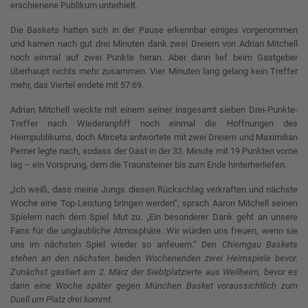
erschienene Publikum unterhielt.
Die Baskets hatten sich in der Pause erkennbar einiges vorgenommen
und kamen nach gut drei Minuten dank zwei Dreiern von Adrian Mitchell
noch einmal auf zwei Punkte heran. Aber dann lief beim Gastgeber
überhaupt nichts mehr zusammen. Vier Minuten lang gelang kein Treffer
mehr, das Viertel endete mit 57:69.
Adrian Mitchell weckte mit einem seiner insgesamt sieben Drei-Punkte-
Treffer nach Wiederanpfiff noch einmal die Hoffnungen des
Heimpublikums, doch Mirceta antwortete mit zwei Dreiern und Maximilian
Perner legte nach, sodass der Gast in der 33. Minute mit 19 Punkten vorne
lag – ein Vorsprung, dem die Traunsteiner bis zum Ende hinterherliefen.
„Ich weiß, dass meine Jungs diesen Rückschlag verkraften und nächste
Woche eine Top-Leistung bringen werden“, sprach Aaron Mitchell seinen
Spielern nach dem Spiel Mut zu. „Ein besonderer Dank geht an unsere
Fans für die unglaubliche Atmosphäre. Wir würden uns freuen, wenn sie
uns im nächsten Spiel wieder so anfeuern.“
Den Chiemgau Baskets
stehen an den nächsten beiden Wochenenden zwei Heimspiele bevor.
Zunächst gastiert am 2. März der Siebtplatzierte aus Weilheim, bevor es
dann eine Woche später gegen München Basket voraussichtlich zum
Duell um Platz drei kommt.