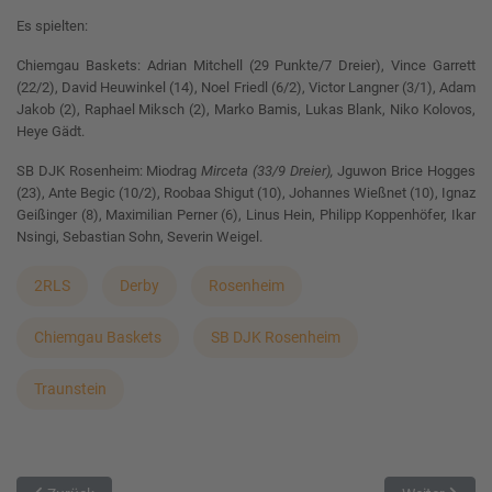
Es spielten:
Chiemgau Baskets: Adrian Mitchell (29 Punkte/7 Dreier), Vince Garrett
(22/2), David Heuwinkel (14), Noel Friedl (6/2), Victor Langner (3/1), Adam
Jakob (2), Raphael Miksch (2), Marko Bamis, Lukas Blank, Niko Kolovos,
Heye Gädt.
SB DJK Rosenheim: Miodrag
Mirceta (33/9 Dreier),
Jguwon Brice Hogges
(23), Ante Begic (10/2), Roobaa Shigut (10), Johannes Wießnet (10), Ignaz
Geißinger (8), Maximilian Perner (6), Linus Hein, Philipp Koppenhöfer, Ikar
Nsingi, Sebastian Sohn, Severin Weigel.
2RLS
Derby
Rosenheim
Chiemgau Baskets
SB DJK Rosenheim
Traunstein