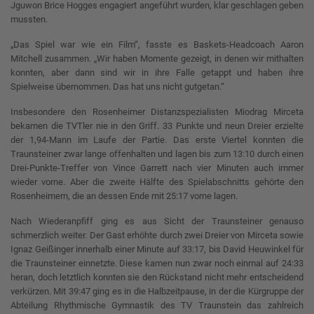
Jguwon Brice Hogges engagiert angeführt wurden, klar geschlagen geben
mussten.
„Das Spiel war wie ein Film“, fasste es Baskets-Headcoach Aaron
Mitchell zusammen. „Wir haben Momente gezeigt, in denen wir mithalten
konnten, aber dann sind wir in ihre Falle getappt und haben ihre
Spielweise übernommen. Das hat uns nicht gutgetan.“
Insbesondere den Rosenheimer Distanzspezialisten Miodrag Mirceta
bekamen die TVTler nie in den Griff. 33 Punkte und neun Dreier erzielte
der 1,94-Mann im Laufe der Partie. Das erste Viertel konnten die
Traunsteiner zwar lange offenhalten und lagen bis zum 13:10 durch einen
Drei-Punkte-Treffer von Vince Garrett nach vier Minuten auch immer
wieder vorne. Aber die zweite Hälfte des Spielabschnitts gehörte den
Rosenheimern, die an dessen Ende mit 25:17 vorne lagen.
Nach Wiederanpfiff ging es aus Sicht der Traunsteiner genauso
schmerzlich weiter. Der Gast erhöhte durch zwei Dreier von Mirceta sowie
Ignaz Geißinger innerhalb einer Minute auf 33:17, bis David Heuwinkel für
die Traunsteiner einnetzte. Diese kamen nun zwar noch einmal auf 24:33
heran, doch letztlich konnten sie den Rückstand nicht mehr entscheidend
verkürzen. Mit 39:47 ging es in die Halbzeitpause, in der die Kürgruppe der
Abteilung Rhythmische Gymnastik des TV Traunstein das zahlreich