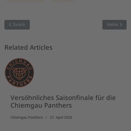
Vorheriger Beitrag: MIL Baskets feiern ersten Saisonsieg
Nächster Bei
Zurück
Weiter
Related Articles
Versöhnliches Saisonfinale für die
Chiemgau Panthers
Chiemgau Panthers
27. April 2026