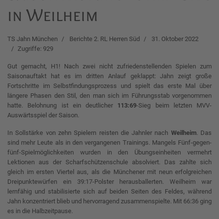
in Weilheim
TS Jahn München
Berichte 2. RL Herren Süd
31. Oktober 2022
Zugriffe: 929
Gut gemacht, H1! Nach zwei nicht zufriedenstellenden Spielen zum
Saisonauftakt hat es im dritten Anlauf geklappt: Jahn zeigt große
Fortschritte im Selbstfindungsprozess und spielt das erste Mal über
längere Phasen den Stil, den man sich im Führungsstab vorgenommen
hatte. Belohnung ist ein deutlicher
113:69
-Sieg beim letzten MVV-
Auswärtsspiel der Saison.
In Sollstärke von zehn Spielern reisten die Jahnler nach
Weilheim
. Das
sind mehr Leute als in den vergangenen Trainings. Mangels Fünf-gegen-
fünf-Spielmöglichkeiten wurden in den Übungseinheiten vermehrt
Lektionen aus der Scharfschützenschule absolviert. Das zahlte sich
gleich im ersten Viertel aus, als die Münchener mit neun erfolgreichen
Dreipunktewürfen ein 39:17-Polster herausballerten. Weilheim war
lernfähig und stabilisierte sich auf beiden Seiten des Feldes, während
Jahn konzentriert blieb und hervorragend zusammenspielte. Mit 66:36 ging
es in die Halbzeitpause.