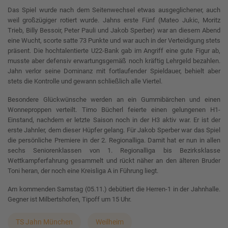
Das Spiel wurde nach dem Seitenwechsel etwas ausgeglichener, auch
weil großzügiger rotiert wurde. Jahns erste Fünf (Mateo Jukic, Moritz
Trieb, Billy Bessoir, Peter Pauli und Jakob Sperber) war an diesem Abend
eine Wucht, scorte satte 73 Punkte und war auch in der Verteidigung stets
präsent. Die hochtalentierte U22-Bank gab im Angriff eine gute Figur ab,
musste aber defensiv erwartungsgemäß noch kräftig Lehrgeld bezahlen.
Jahn verlor seine Dominanz mit fortlaufender Spieldauer, behielt aber
stets die Kontrolle und gewann schließlich alle Viertel.
Besondere Glückwünsche werden an ein Gummibärchen und einen
Wonneproppen verteilt. Timo Bücherl feierte einen gelungenen H1-
Einstand, nachdem er letzte Saison noch in der H3 aktiv war. Er ist der
erste Jahnler, dem dieser Hüpfer gelang. Für Jakob Sperber war das Spiel
die persönliche Premiere in der 2. Regionalliga. Damit hat er nun in allen
sechs Seniorenklassen von 1. Regionalliga bis Bezirksklasse
Wettkampferfahrung gesammelt und rückt näher an den älteren Bruder
Toni heran, der noch eine Kreisliga A in Führung liegt.
Am kommenden Samstag (05.11.) debütiert die Herren-1 in der Jahnhalle.
Gegner ist Milbertshofen, Tipoff um 15 Uhr.
TS Jahn München
Weilheim