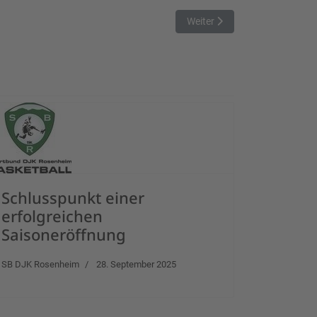
Nächster Beitrag: TVA baut Si
Weiter
Schlusspunkt einer
erfolgreichen
Saisoneröffnung
SB DJK Rosenheim
28. September 2025