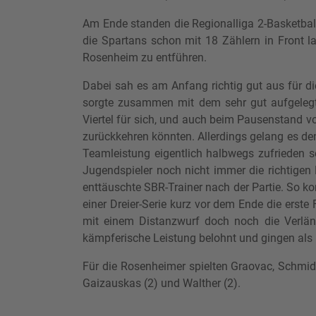
Am Ende standen die Regionalliga 2-Basketball
die Spartans schon mit 18 Zählern in Front 
Rosenheim zu entführen.
Dabei sah es am Anfang richtig gut aus für 
sorgte zusammen mit dem sehr gut aufgelegte
Viertel für sich, und auch beim Pausenstand v
zurückkehren könnten. Allerdings gelang es den
Teamleistung eigentlich halbwegs zufrieden se
Jugendspieler noch nicht immer die richtigen 
enttäuschte SBR-Trainer nach der Partie. So kon
einer Dreier-Serie kurz vor dem Ende die erste
mit einem Distanzwurf doch noch die Verlän
kämpferische Leistung belohnt und gingen als 
Für die Rosenheimer spielten Graovac, Schmid, H
Gaizauskas (2) und Walther (2).