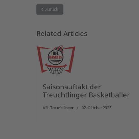
Vorheriger Beitrag: Young Kangaroos mit zweiten Si
Zurück
Related Articles
Saisonauftakt der
Treuchtlinger Basketballer
VfL Treuchtlingen
02. Oktober 2025