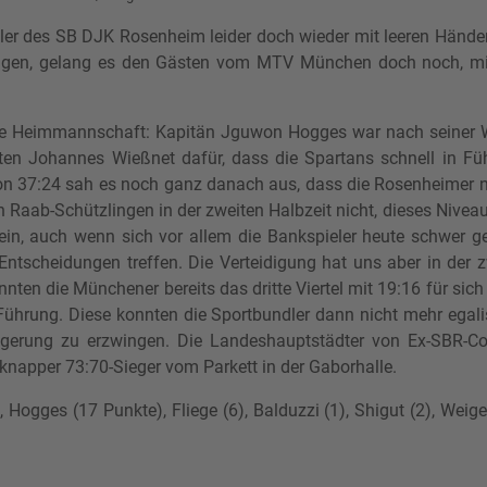
er des SB DJK Rosenheim leider doch wieder mit leeren Händen 
lagen, gelang es den Gästen vom MTV München doch noch, mit
die Heimmannschaft: Kapitän Jguwon Hogges war nach seiner W
n Johannes Wießnet dafür, dass die Spartans schnell in Füh
on 37:24 sah es noch ganz danach aus, dass die Rosenheimer n
 Raab-Schützlingen in der zweiten Halbzeit nicht, dieses Niveau 
in, auch wenn sich vor allem die Bankspieler heute schwer ge
Entscheidungen treffen. Die Verteidigung hat uns aber in der 
nten die Münchener bereits das dritte Viertel mit 19:16 für sic
 Führung. Diese konnten die Sportbundler dann nicht mehr egalis
gerung zu erzwingen. Die Landeshauptstädter von Ex-SBR-Coac
knapper 73:70-Sieger vom Parkett in der Gaborhalle.
ogges (17 Punkte), Fliege (6), Balduzzi (1), Shigut (2), Weigel 