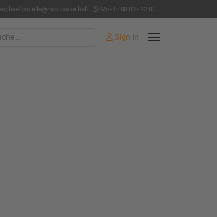
eschaeftsstelle@rlso.basketball
Mo - Fr 08:00 - 12:00
hen
Sign In