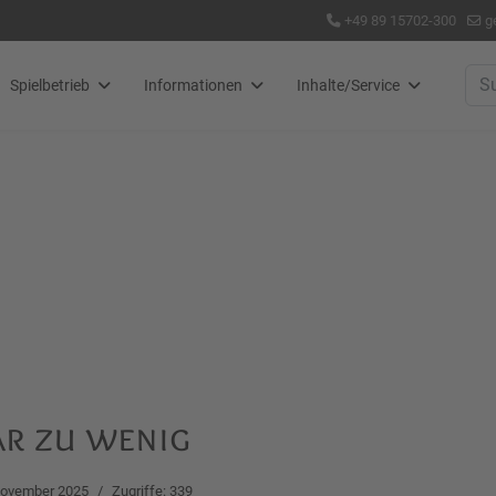
+49 89 15702-300
g
Suc
Spielbetrieb
Informationen
Inhalte/Service
ar zu wenig
November 2025
Zugriffe: 339