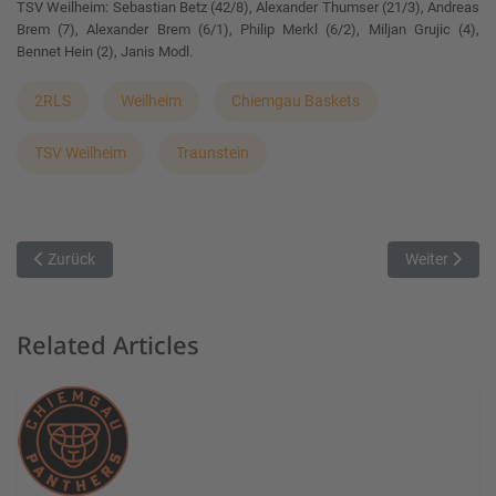
TSV Weilheim: Sebastian Betz (42/8), Alexander Thumser (21/3), Andreas
Brem (7), Alexander Brem (6/1), Philip Merkl (6/2), Miljan Grujic (4),
Bennet Hein (2), Janis Modl.
2RLS
Weilheim
Chiemgau Baskets
TSV Weilheim
Traunstein
Vorheriger Beitrag: Schwabing verpasst die Überraschung
Nächster Bei
Zurück
Weiter
Related Articles