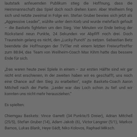
lautstark anfeuernden Publikum stieg die Hoffnung, dass die
Heimmannschaft das Spiel doch noch drehen kann. Aber Weilheim fing
sich und netzte zweimal in Folge ein. Stefan Gruber bewies sich jetzt als
„Aggressive Leader“, wühlte unter dem Korb und wurde mehrfach gefoult
– die Baskets fighteten um den Sieg. Vier Minuten vor Ende betrug der
Rückstand neun Punkte, 24 Sekunden vor Abpfiff noch drei. Doch
Traunstein gelang es nicht, den „Lucky Punch“ zu setzen. Sebastian Betz
beendete die Hoffnungen der TVTler mit einem letzten Freiwurftreffer
zum 88:84, das Team von Weilheim-Coach Max Kihm hatte das bessere
Ende für sich.
„Das waren heute zwei Spiele in einem – zur ersten Hälfte sind wir gar
nicht erst erschienen, in der zweiten haben wir es geschafft, uns noch
eine Chance auf den Sieg zu erarbeiten“, sagte Baskets-Coach Aaron
Mitchell nach der Partie. „Leider war das Loch schon zu tief und wir
konnten uns nicht mehr herausziehen.“
Es spielten:
Chiemgau Baskets: Vince Garrett (34 Punkte/5 Dreier), Adrian Mitchell
(25/5), Stefan Gruber (14), Adam Jakob (6), Victor Langner (5/1), Markos
Bamos, Lukas Blank, Heye Gädt, Niko Kolovos, Raphael Miksch.