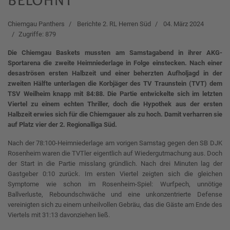
Chiemgau Panthers
Berichte 2. RL Herren Süd
04. März 2024
Zugriffe: 879
Die Chiemgau Baskets mussten am Samstagabend in ihrer AKG-
Sportarena die zweite Heimniederlage in Folge einstecken. Nach einer
desaströsen ersten Halbzeit und einer beherzten Aufholjagd in der
zweiten Hälfte unterlagen die Korbjäger des TV Traunstein (TVT) dem
TSV Weilheim knapp mit 84:88. Die Partie entwickelte sich im letzten
Viertel zu einem echten Thriller, doch die Hypothek aus der ersten
Halbzeit erwies sich für die Chiemgauer als zu hoch.
Damit verharren sie
auf Platz vier der 2. Regionalliga Süd.
Nach der 78:100-Heimniederlage am vorigen Samstag gegen den SB DJK
Rosenheim waren die TVTler eigentlich auf Wiedergutmachung aus. Doch
der Start in die Partie misslang gründlich. Nach drei Minuten lag der
Gastgeber 0:10 zurück. Im ersten Viertel zeigten sich die gleichen
Symptome wie schon im Rosenheim-Spiel: Wurfpech, unnötige
Ballverluste, Reboundschwäche und eine unkonzentrierte Defense
vereinigten sich zu einem unheilvollen Gebräu, das die Gäste am Ende des
Viertels mit 31:13 davonziehen ließ.