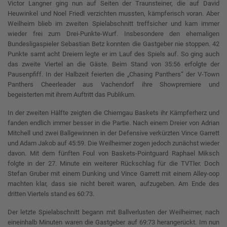
Victor Langner ging nun auf Seiten der Traunsteiner, die auf David
Heuwinkel und Noel Friedl verzichten mussten, kämpferisch voran. Aber
Weilheim blieb im zweiten Spielabschnitt treffsicher und kam immer
wieder frei zum Drei-Punkte-Wurf. Insbesondere den ehemaligen
Bundesligaspieler Sebastian Betz konnten die Gastgeber nie stoppen. 42
Punkte samt acht Dreiern legte er im Lauf des Spiels auf. So ging auch
das zweite Viertel an die Gäste. Beim Stand von 35:56 erfolgte der
Pausenpfiff. In der Halbzeit feierten die „Chasing Panthers“ der V-Town
Panthers Cheerleader aus Vachendorf ihre Showpremiere und
begeisterten mit ihrem Auftritt das Publikum.
In der zweiten Hälfte zeigten die Chiemgau Baskets ihr Kämpferherz und
fanden endlich immer besser in die Partie. Nach einem Dreier von Adrian
Mitchell und zwei Ballgewinnen in der Defensive verkürzten Vince Garrett
und Adam Jakob auf 45:59. Die Weilheimer zogen jedoch zunächst wieder
davon. Mit dem fünften Foul von Baskets-Pointguard Raphael Miksch
folgte in der 27. Minute ein weiterer Rückschlag für die TVTler. Doch
Stefan Gruber mit einem Dunking und Vince Garrett mit einem Alley-oop
machten klar, dass sie nicht bereit waren, aufzugeben. Am Ende des
dritten Viertels stand es 60:73.
Der letzte Spielabschnitt begann mit Ballverlusten der Weilheimer, nach
eineinhalb Minuten waren die Gastgeber auf 69:73 herangerückt. Im nun