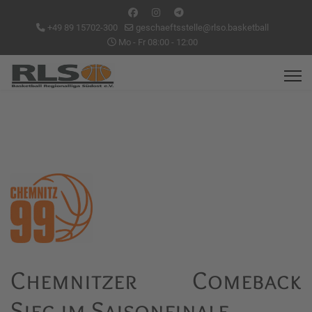
+49 89 15702-300
geschaeftsstelle@rlso.basketball
Mo - Fr 08:00 - 12:00
Chemnitzer Comeback
Sieg im Saisonfinale