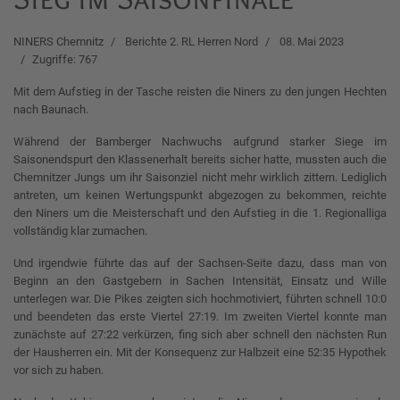
NINERS Chemnitz
Berichte 2. RL Herren Nord
08. Mai 2023
Zugriffe: 767
Mit dem Aufstieg in der Tasche reisten die Niners zu den jungen Hechten
nach Baunach.
Während der Bamberger Nachwuchs aufgrund starker Siege im
Saisonendspurt den Klassenerhalt bereits sicher hatte, mussten auch die
Chemnitzer Jungs um ihr Saisonziel nicht mehr wirklich zittern. Lediglich
antreten, um keinen Wertungspunkt abgezogen zu bekommen, reichte
den Niners um die Meisterschaft und den Aufstieg in die 1. Regionalliga
vollständig klar zumachen.
Und irgendwie führte das auf der Sachsen-Seite dazu, dass man von
Beginn an den Gastgebern in Sachen Intensität, Einsatz und Wille
unterlegen war. Die Pikes zeigten sich hochmotiviert, führten schnell 10:0
und beendeten das erste Viertel 27:19. Im zweiten Viertel konnte man
zunächste auf 27:22 verkürzen, fing sich aber schnell den nächsten Run
der Hausherren ein. Mit der Konsequenz zur Halbzeit eine 52:35 Hypothek
vor sich zu haben.