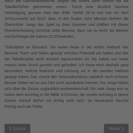
Nach der Kabinenansprache zeigten die Niners dann warum sie als
Tabellenführer gekommen waren. Durch eine deutlich bessere
Verteidigung gewann man das dritte Viertel 26:14 und war vor dem
Schlussviertel auf 66:61 dran. In den finalen zehn Minuten drehten die
Chemnitzer Jungs das Spiel zu ihren Gunsten und stellten mit dieser
Charakterleistung nochmal unter Beweis, dass sie zu recht als Meister
und Aufsteiger die Saison 22/23 beenden.
"Gratulation an Baunach. Sie waren heute in der ersten Halbzeit das
bessere Team und haben gezeigt welches Potenzial sie haben und das
der Tabellenplatz nicht wirklich representativ ist. Sie haben uns heute
massiv unter Druck gesetzt und gefordert. Ich freue mich deshalb ganz
besonders, welche Reaktion und Leistung wir in der zweiten Halbzeit
gezeigt haben. Das macht den Saisonabschluss natürlich noch schöner.
Besser hätten wir es uns fast nicht ausdenken können. Die Jungs haben
sich über die Saison unglaublich weiterentwickelt. Für viele Jungs war es
neben dem Aufstieg in die NBBL A-Division, der zweite Aufstieg in dieser
Saison. Darauf dürfen sie richtig stolz sein." So Headcoach Sascha
Prötzig nach der Partie.
Vorheriger Beitrag: Titans 3 beenden die Saison
Nächster Bei
Zurück
Weiter