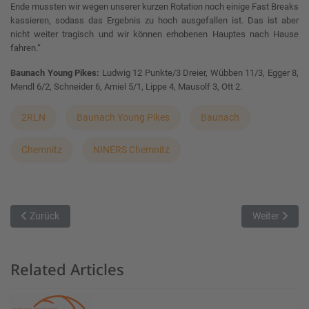
Ende mussten wir wegen unserer kurzen Rotation noch einige Fast Breaks
kassieren, sodass das Ergebnis zu hoch ausgefallen ist. Das ist aber
nicht weiter tragisch und wir können erhobenen Hauptes nach Hause
fahren.“
Baunach Young Pikes:
Ludwig 12 Punkte/3 Dreier, Wübben 11/3, Egger 8,
Mendl 6/2, Schneider 6, Amiel 5/1, Lippe 4, Mausolf 3, Ott 2.
2RLN
Baunach Young Pikes
Baunach
Chemnitz
NINERS Chemnitz
Vorheriger Beitrag: Trotz hitziger Atmosphäre - Rockets holen Ausw
Nächster Beit
Zurück
Weiter
Related Articles