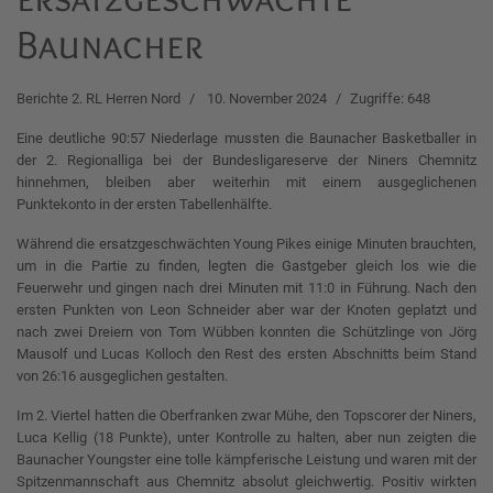
Baunacher
Berichte 2. RL Herren Nord
10. November 2024
Zugriffe: 648
Eine deutliche 90:57 Niederlage mussten die Baunacher Basketballer in
der 2. Regionalliga bei der Bundesligareserve der Niners Chemnitz
hinnehmen, bleiben aber weiterhin mit einem ausgeglichenen
Punktekonto in der ersten Tabellenhälfte.
Während die ersatzgeschwächten Young Pikes einige Minuten brauchten,
um in die Partie zu finden, legten die Gastgeber gleich los wie die
Feuerwehr und gingen nach drei Minuten mit 11:0 in Führung. Nach den
ersten Punkten von Leon Schneider aber war der Knoten geplatzt und
nach zwei Dreiern von Tom Wübben konnten die Schützlinge von Jörg
Mausolf und Lucas Kolloch den Rest des ersten Abschnitts beim Stand
von 26:16 ausgeglichen gestalten.
Im 2. Viertel hatten die Oberfranken zwar Mühe, den Topscorer der Niners,
Luca Kellig (18 Punkte), unter Kontrolle zu halten, aber nun zeigten die
Baunacher Youngster eine tolle kämpferische Leistung und waren mit der
Spitzenmannschaft aus Chemnitz absolut gleichwertig. Positiv wirkten