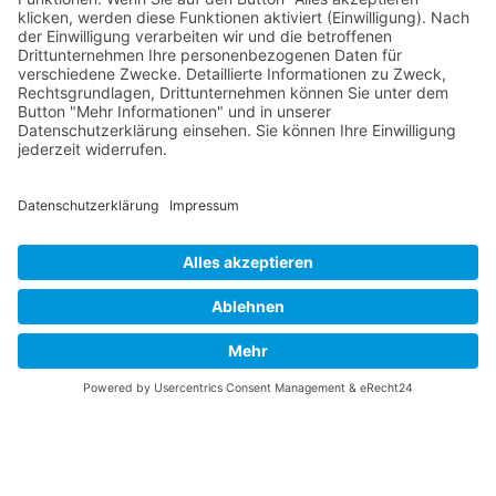
August 2026
Mo
Di
Mi
Do
Fr
Sa
So
31
27
28
29
30
31
1
2
32
3
4
5
6
7
8
9
33
10
11
12
13
14
15
16
34
17
18
19
20
21
22
23
×
Fehler
35
24
25
26
27
28
29
30
view=events&limit=0&format=raw&module_id=168&Itemid=
36
31
1
2
3
4
5
6
7&list%5Bstart-date%5D=2026-07-
27T00%3A00%3A00Z&list%5Bend-date%5D=2026-09-
07T00%3A00%3A00Z
Unexpected token < in JSON at position 0
© 2026 Basketball Regionalliga Südost e.V. Designed By
JoomShaper