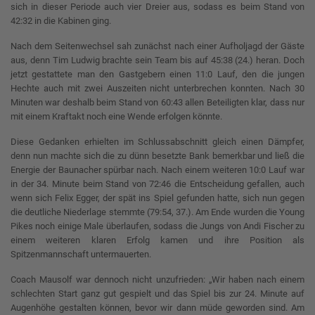
sich in dieser Periode auch vier Dreier aus, sodass es beim Stand von
42:32 in die Kabinen ging.
Nach dem Seitenwechsel sah zunächst nach einer Aufholjagd der Gäste
aus, denn Tim Ludwig brachte sein Team bis auf 45:38 (24.) heran. Doch
jetzt gestattete man den Gastgebern einen 11:0 Lauf, den die jungen
Hechte auch mit zwei Auszeiten nicht unterbrechen konnten. Nach 30
Minuten war deshalb beim Stand von 60:43 allen Beteiligten klar, dass nur
mit einem Kraftakt noch eine Wende erfolgen könnte.
Diese Gedanken erhielten im Schlussabschnitt gleich einen Dämpfer,
denn nun machte sich die zu dünn besetzte Bank bemerkbar und ließ die
Energie der Baunacher spürbar nach. Nach einem weiteren 10:0 Lauf war
in der 34. Minute beim Stand von 72:46 die Entscheidung gefallen, auch
wenn sich Felix Egger, der spät ins Spiel gefunden hatte, sich nun gegen
die deutliche Niederlage stemmte (79:54, 37.). Am Ende wurden die Young
Pikes noch einige Male überlaufen, sodass die Jungs von Andi Fischer zu
einem weiteren klaren Erfolg kamen und ihre Position als
Spitzenmannschaft untermauerten.
Coach Mausolf war dennoch nicht unzufrieden: „Wir haben nach einem
schlechten Start ganz gut gespielt und das Spiel bis zur 24. Minute auf
Augenhöhe gestalten können, bevor wir dann müde geworden sind. Am