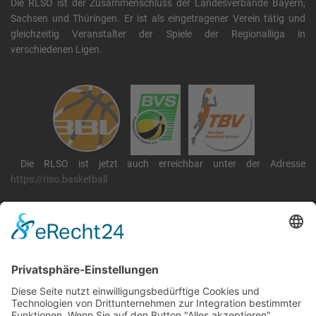
Die RLSO ist der Zusammenschluss der Landesverbände Bayern,
Sachsen und Thüringen. Er ist als eingetragener Verein tätig und
gleichzeitig Veranstalter der Spiele der Regionalliga in
verschiedenen Ligen.
Die RLSO ist jetzt auch erreichbar unter der Adresse
https://rlso.basketball
Wir betreiben ...
RLSO Minikalender