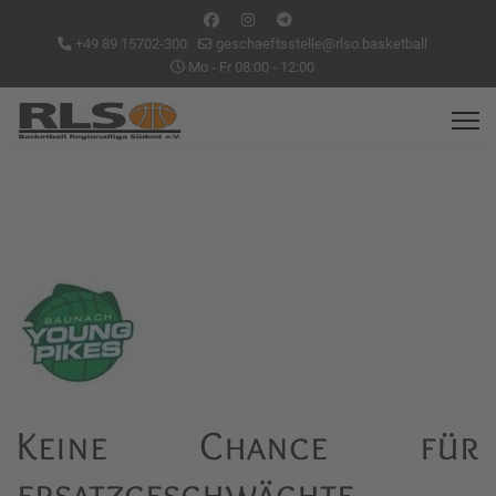
+49 89 15702-300
geschaeftsstelle@rlso.basketball
Mo - Fr 08:00 - 12:00
Keine Chance für
ersatzgeschwächte